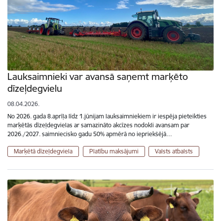
Lauksaimnieki var avansā saņemt marķēto
dīzeļdegvielu
08.04.2026.
No 2026. gada 8.aprīļa līdz 1.jūnijam lauksaimniekiem ir iespēja pieteikties
marķētās dīzeļdegvielas ar samazināto akcīzes nodokli avansam par
2026./2027. saimniecisko gadu 50% apmērā no iepriekšējā…
Marķētā dīzeļdegviela
Platību maksājumi
Valsts atbalsts