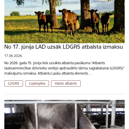
No 17. jūnija LAD uzsāk LDGRS atbalsta izmaksu
17.06.2026.
No 2026. gada 15. jūnija tiek uzsākta atbalsta pasākuma “Atbalsts
lauksaimniecības dzīvnieku vietējo apdraudēto šķirņu saglabāšanai (LDGRS)”
maksājumu izmaksa. Atbalstu Lauku atbalsta dienests…
LDGRS
Lopkopība
Valsts atbalsts