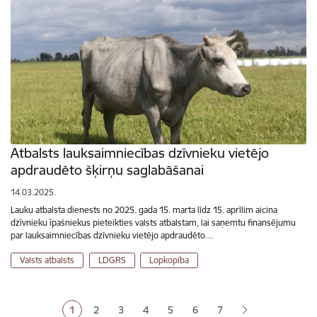
Atbalsts lauksaimniecības dzīvnieku vietējo
apdraudēto šķirņu saglabāšanai
14.03.2025.
Lauku atbalsta dienests no 2025. gada 15. marta līdz 15. aprīlim aicina
dzīvnieku īpašniekus pieteikties valsts atbalstam, lai saņemtu finansējumu
par lauksaimniecības dzīvnieku vietējo apdraudēto…
Valsts atbalsts
LDGRS
Lopkopība
Lapošana
1
2
3
4
5
6
7
Pašreizējā lapa
Lapa
Lapa
Lapa
Lapa
Lapa