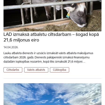
LAD izmaksā atbalstu ciltsdarbam – šogad kopā
21,6 miljonus eiro
14.04.2026.
Lauku atbalsta dienests ir uzsācis izmaksāt valsts atbalsta maksājumus
ciltsdarbam 2026. gadā. Dienests pakāpeniski izmaksā finansējumu
dažādām lopkopības nozarēm, kopā tiks izmaksāti 21,6 miljoni…
Ciltsdarbs
Valsts atbalsts
Cūkkopība