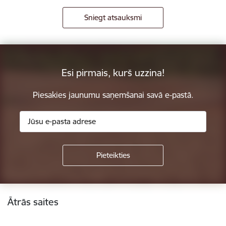
Sniegt atsauksmi
Esi pirmais, kurš uzzina!
Piesakies jaunumu saņemšanai savā e-pastā.
Kājene
Ātrās saites