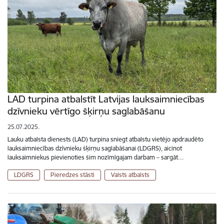
LAD turpina atbalstīt Latvijas lauksaimniecības
dzīvnieku vērtīgo šķirņu saglabāšanu
25.07.2025.
Lauku atbalsta dienests (LAD) turpina sniegt atbalstu vietējo apdraudēto
lauksaimniecības dzīvnieku šķirņu saglabāšanai (LDGRS), aicinot
lauksaimniekus pievienoties šim nozīmīgajam darbam – sargāt…
LDGRS
Pieredzes stāsti
Valsts atbalsts