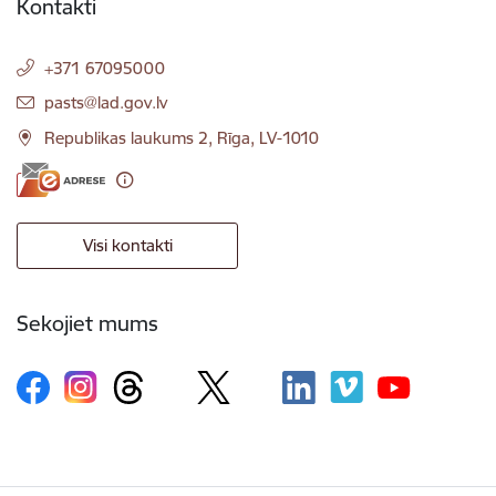
Kontakti
+371 67095000
E-pasts:
pasts@lad.gov.lv
Republikas laukums 2, Rīga, LV-1010
Visi kontakti
Sekojiet mums