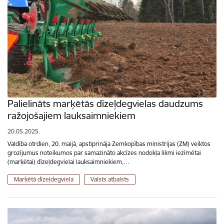
Palielināts marķētās dīzeļdegvielas daudzums
ražojošajiem lauksaimniekiem
20.05.2025.
Valdība otrdien, 20. maijā, apstiprināja Zemkopības ministrijas (ZM) veiktos
grozījumus noteikumos par samazināto akcīzes nodokļa likmi iezīmētai
(marķētai) dīzeļdegvielai lauksaimniekiem,…
Marķētā dīzeļdegviela
Valsts atbalsts