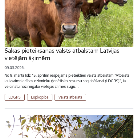
Sākas pieteikšanās valsts atbalstam Latvijas
vietējām šķirnēm
09.03.2026.
No 9. marta līdz 15. aprīlim iespējams pieteikties valsts atbalstam “Atbalsts
lauksaimniecības dzīvnieku ģenētisko resursu saglabāšanai (LDGRS)”, lai
veicinātu nozīmīgāko vietējās cilmes sugu…
LDGRS
Lopkopība
Valsts atbalsts