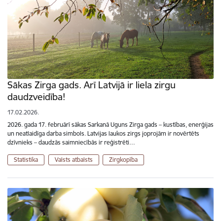
Sākas Zirga gads. Arī Latvijā ir liela zirgu
daudzveidība!
17.02.2026.
2026. gada 17. februārī sākas Sarkanā Uguns Zirga gads – kustības, enerģijas
un neatlaidīga darba simbols. Latvijas laukos zirgs joprojām ir novērtēts
dzīvnieks – daudzās saimniecībās ir reģistrēti…
Statistika
Valsts atbalsts
Zirgkopība