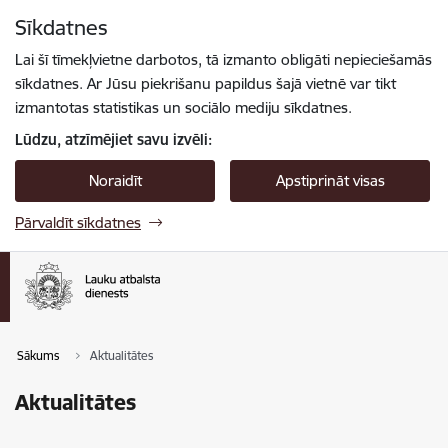
Pāriet uz lapas saturu
Sīkdatnes
Spied
lai meklētu
Enter
Lai šī tīmekļvietne darbotos, tā izmanto obligāti nepieciešamās
sīkdatnes. Ar Jūsu piekrišanu papildus šajā vietnē var tikt
izmantotas statistikas un sociālo mediju sīkdatnes.
Lūdzu, atzīmējiet savu izvēli:
Noraidīt
Apstiprināt visas
Pārvaldīt sīkdatnes
Sākums
Aktualitātes
Aktualitātes