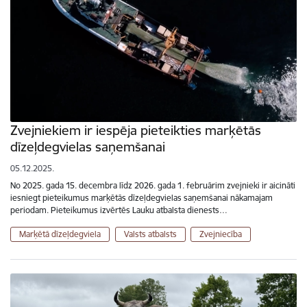
Zvejniekiem ir iespēja pieteikties marķētās
dīzeļdegvielas saņemšanai
05.12.2025.
No 2025. gada 15. decembra līdz 2026. gada 1. februārim zvejnieki ir aicināti
iesniegt pieteikumus marķētās dīzeļdegvielas saņemšanai nākamajam
periodam. Pieteikumus izvērtēs Lauku atbalsta dienests…
Marķētā dīzeļdegviela
Valsts atbalsts
Zvejniecība