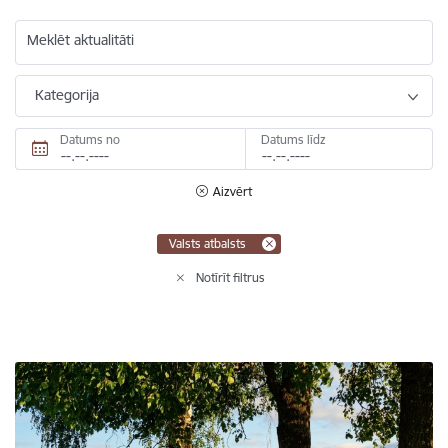
Meklēt aktualitāti
Kategorija
Datums no
Datums līdz
Aizvērt
Valsts atbalsts
Notīrīt filtrus