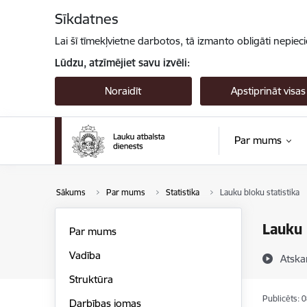
Pāriet uz lapas saturu
Sīkdatnes
Lai šī tīmekļvietne darbotos, tā izmanto obligāti nepiec
Lūdzu, atzīmējiet savu izvēli:
Noraidīt
Apstiprināt visas
Par mums
Sākums
Par mums
Statistika
Lauku bloku statistika
Lauku 
Par mums
Vadība
Atska
Struktūra
Publicēts: 
Darbības jomas