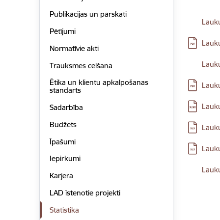
Publikācijas un pārskati
Lejupielā
Lauku
Pētījumi
Lejupielā
Lauku
Normatīvie akti
Lejupielā
Lauku
Trauksmes celšana
Ētika un klientu apkalpošanas
Lejupielā
Lauku
standarts
Lejupielā
Lauku
Sadarbība
Budžets
Lejupielā
Lauku
Īpašumi
Lejupielā
Lauku
Iepirkumi
Lejupielā
Lauku
Karjera
LAD īstenotie projekti
Statistika