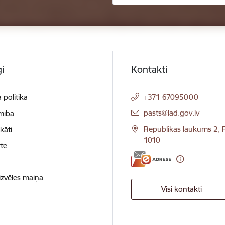
i
Kontakti
 politika
+371 67095000
E-pasts:
pasts@lad.gov.lv
mība
Republikas laukums 2, R
ikāti
1010
te
izvēles maiņa
Visi kontakti