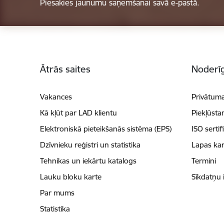
Piesakies jaunumu saņemšanai savā e-pastā.
Kājene
Ātrās saites
Noderīg
Vakances
Privātuma
Kā kļūt par LAD klientu
Piekļūsta
Elektroniskā pieteikšanās sistēma (EPS)
ISO sertif
Dzīvnieku reģistri un statistika
Lapas kar
Tehnikas un iekārtu katalogs
Termini
Lauku bloku karte
Sīkdatņu 
Par mums
Statistika