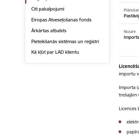
Citi pakalpojumi
Plānošan
Pastāvī
Eiropas Atveseļošanas fonds
Ārkārtas atbalsts
Nozare
Imports
Pieteikšanās sistēmas un reģistri
Kā kļūt par LAD klientu
Licencēš
importu v
Importa (
trešajām v
Licences 
elektr
papīr