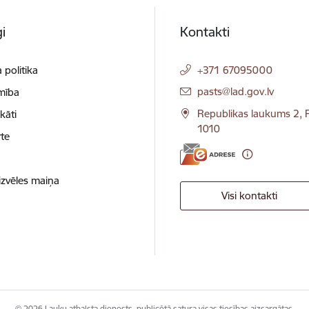
i
Kontakti
 politika
+371 67095000
E-pasts:
pasts@lad.gov.lv
mība
Republikas laukums 2, R
ikāti
1010
te
izvēles maiņa
Visi kontakti
© 2026 Lauku atbalsta dienests, publicētā satura visas tiesības aizsargātas.