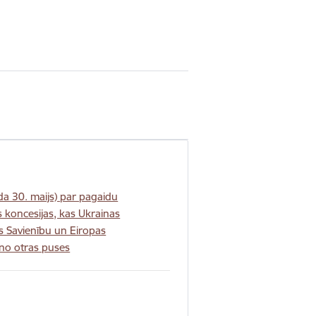
30. maijs) par pagaidu
s koncesijas, kas Ukrainas
s Savienību un Eiropas
 no otras puses