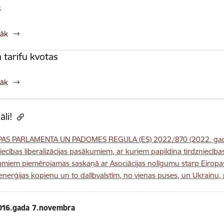
s
rāk
 tarifu kvotas
rāk
āli!
AS PARLAMENTA UN PADOMES REGULA (ES) 2022/870 (2022. gada 
niecības liberalizācijas pasākumiem, ar kuriem papildina tirdzniecība
umiem piemērojamas saskaņā ar Asociācijas nolīgumu starp Eiropa
nerģijas kopienu un to dalībvalstīm, no vienas puses, un Ukrainu,
016.gada 7.novembra