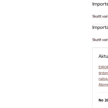
Import
Skatīt vai
Importa
Skatīt vai
Aktu
EIROP
tirdz
ražoj
Atome
No 2