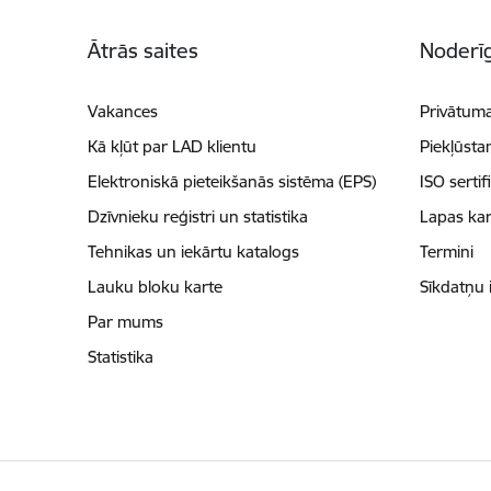
Kājene
Ātrās saites
Noderīg
Vakances
Privātuma
Kā kļūt par LAD klientu
Piekļūsta
Elektroniskā pieteikšanās sistēma (EPS)
ISO sertif
Dzīvnieku reģistri un statistika
Lapas kar
Tehnikas un iekārtu katalogs
Termini
Lauku bloku karte
Sīkdatņu 
Par mums
Statistika