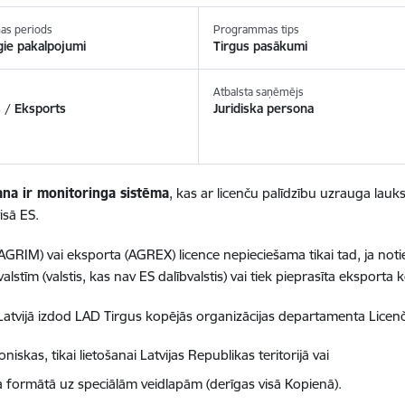
as periods
Programmas tips
gie pakalpojumi
Tirgus pasākumi
Atbalsta saņēmējs
 / Eksports
Juridiska persona
ana ir monitoringa sistēma
, kas ar licenču palīdzību uzrauga la
isā ES.
AGRIM) vai eksporta (AGREX) licence nepieciešama tikai tad, ja noti
alstīm (valstis, kas nav ES dalībvalstis) vai tiek pieprasīta eksport
Latvijā izdod LAD Tirgus kopējās organizācijas departamenta Licenč
oniskas, tikai lietošanai Latvijas Republikas teritorijā vai
a formātā uz speciālām veidlapām (derīgas visā Kopienā).