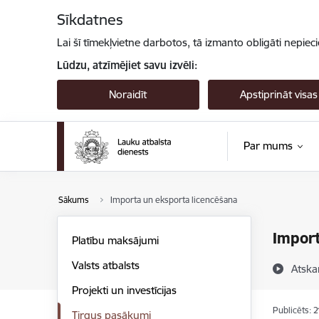
Pāriet uz lapas saturu
Sīkdatnes
Lai šī tīmekļvietne darbotos, tā izmanto obligāti nepiec
Lūdzu, atzīmējiet savu izvēli:
Noraidīt
Apstiprināt visas
Par mums
Sākums
Importa un eksporta licencēšana
Import
Platību maksājumi
Valsts atbalsts
Atska
Projekti un investīcijas
Publicēts: 
Tirgus pasākumi