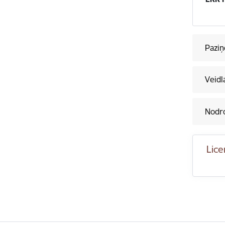
Paziņ
Veidl
Nodro
Lice