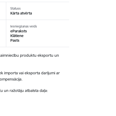
Statuss
Kārta atvērta
Iesniegšanas veids
eParaksts
Klātiene
Pasts
uksaimniecību produktu eksportu un
ek importa vai eksporta darījumi ar
a kompensācija.
u un ražotāju atbalsta daļa: