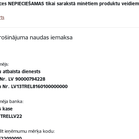
ces NEPIECIEŠAMAS tikai sarakstā minētiem produktu veidiem
ts
rošinājuma naudas iemaksa
ējs:
 atbalsta dienests
 Nr. LV 90000794228
a Nr. LV13TREL8160100000000
ēja banka:
s kase
 TRELLV22
īt ieņēmumu mērķa kodu:
F22010010