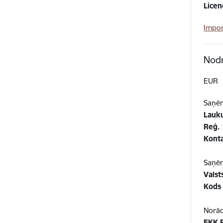
Licen
Impor
Nod
EUR
Saņēm
Lauku
Reģ.
Kont
Saņēm
Valst
Kods
Norād
EKK 