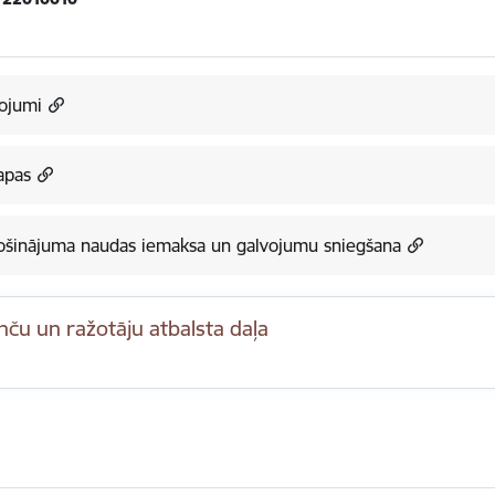
ojumi
apas
šinājuma naudas iemaksa un galvojumu sniegšana
nču un ražotāju atbalsta daļa