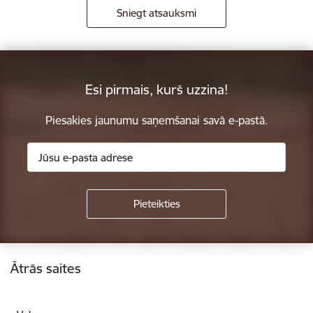
Sniegt atsauksmi
Esi pirmais, kurš uzzina!
Piesakies jaunumu saņemšanai savā e-pastā.
Kājene
Ātrās saites