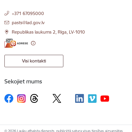
+371 67095000
E-pasts:
pasts@lad.gov.lv
Republikas laukums 2, Rīga, LV-1010
Visi kontakti
Sekojiet mums
© 2026 Lauku atbalsta dienests, publicētā satura visas tiesības aizsargātas.