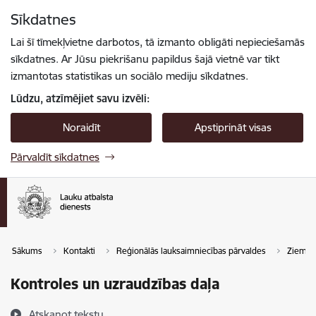
Pāriet uz lapas saturu
Sīkdatnes
Spied
lai meklētu
Enter
Lai šī tīmekļvietne darbotos, tā izmanto obligāti nepieciešamās
sīkdatnes. Ar Jūsu piekrišanu papildus šajā vietnē var tikt
izmantotas statistikas un sociālo mediju sīkdatnes.
Lūdzu, atzīmējiet savu izvēli:
Noraidīt
Apstiprināt visas
Pārvaldīt sīkdatnes
Sākums
Kontakti
Reģionālās lauksaimniecības pārvaldes
Ziemeļv
Kontroles un uzraudzības daļa
Atskaņot tekstu