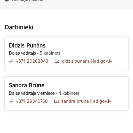
Darbinieki
Didzis Punāns
Daļas vadītājs
-
5.kabinets
+371 20282849
E-pasts:
didzis.punans@lad.gov.lv
Sandra Brūne
Daļas vadītāja vietniece
-
4.kabinets
+371 29340768
E-pasts:
sandra.brune@lad.gov.lv