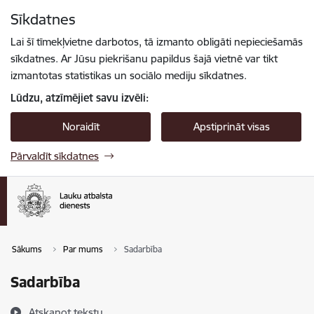
Pāriet uz lapas saturu
Sīkdatnes
Spied
lai meklētu
Enter
Lai šī tīmekļvietne darbotos, tā izmanto obligāti nepieciešamās
sīkdatnes. Ar Jūsu piekrišanu papildus šajā vietnē var tikt
izmantotas statistikas un sociālo mediju sīkdatnes.
Lūdzu, atzīmējiet savu izvēli:
Noraidīt
Apstiprināt visas
Pārvaldīt sīkdatnes
Sākums
Par mums
Sadarbība
Sadarbība
Atskaņot tekstu