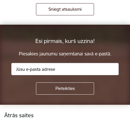
Sniegt atsauksmi
Esi pirmais, kurš uzzina!
Piesakies jaunumu saņemšanai savā e-pastā.
Kājene
Ātrās saites