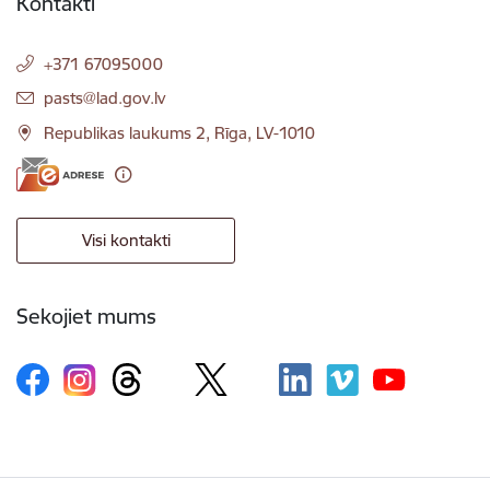
Kontakti
+371 67095000
E-pasts:
pasts@lad.gov.lv
Republikas laukums 2, Rīga, LV-1010
Visi kontakti
Sekojiet mums