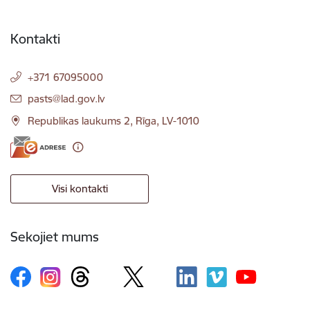
Kontakti
+371 67095000
E-pasts:
pasts@lad.gov.lv
Republikas laukums 2, Rīga, LV-1010
Visi kontakti
Sekojiet mums