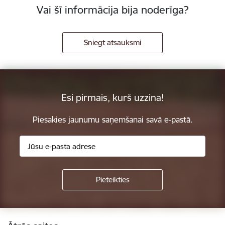
Vai šī informācija bija noderīga?
Sniegt atsauksmi
Esi pirmais, kurš uzzina!
Piesakies jaunumu saņemšanai savā e-pastā.
Kājene