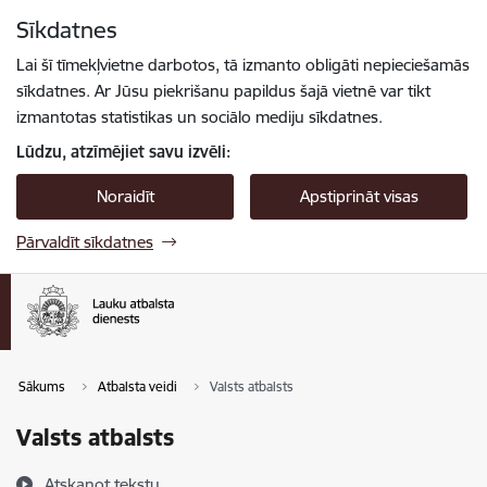
Pāriet uz lapas saturu
Sīkdatnes
Spied
lai meklētu
Enter
Lai šī tīmekļvietne darbotos, tā izmanto obligāti nepieciešamās
sīkdatnes. Ar Jūsu piekrišanu papildus šajā vietnē var tikt
izmantotas statistikas un sociālo mediju sīkdatnes.
Lūdzu, atzīmējiet savu izvēli:
Noraidīt
Apstiprināt visas
Pārvaldīt sīkdatnes
Sākums
Atbalsta veidi
Valsts atbalsts
Valsts atbalsts
Atskaņot tekstu