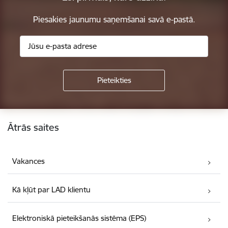
Piesakies jaunumu saņemšanai savā e-pastā.
Kājene
Ātrās saites
Vakances
Kā kļūt par LAD klientu
Elektroniskā pieteikšanās sistēma (EPS)