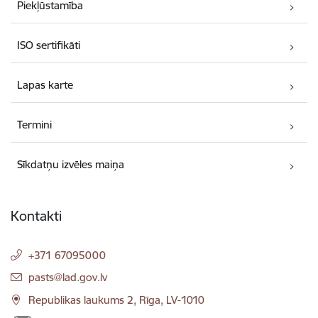
Piekļūstamība
ISO sertifikāti
Lapas karte
Termini
Sīkdatņu izvēles maiņa
Kontakti
+371 67095000
E-pasts:
pasts@lad.gov.lv
Republikas laukums 2, Rīga, LV-1010