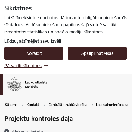
Pāriet uz lapas saturu
Sīkdatnes
Spied
lai meklētu
Enter
Lai šī tīmekļvietne darbotos, tā izmanto obligāti nepieciešamās
sīkdatnes. Ar Jūsu piekrišanu papildus šajā vietnē var tikt
izmantotas statistikas un sociālo mediju sīkdatnes.
Lūdzu, atzīmējiet savu izvēli:
Noraidīt
Apstiprināt visas
Pārvaldīt sīkdatnes
Sākums
Kontakti
Centrālā struktūrvienība
Lauksaimniecības un l
Projektu kontroles daļa
Atskaņot tekstu