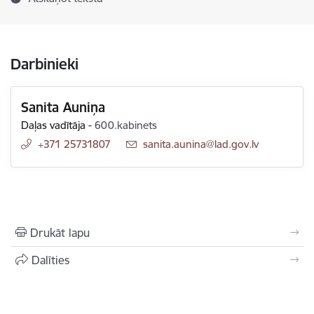
Darbinieki
Sanita Auniņa
Daļas vadītāja
-
600.kabinets
+371 25731807
E-pasts:
sanita.aunina@lad.gov.lv
Drukāt lapu
Dalīties