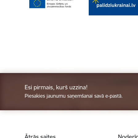
Esi pirmais, kurš uzzina!
Piesakies jaunumu saņemšanai savā e-pastā.
Kājene
Ātrās saites
Noderīg