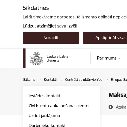
Pāriet uz lapas saturu
Sīkdatnes
Lai šī tīmekļvietne darbotos, tā izmanto obligāti nepiec
Lūdzu, atzīmējiet savu izvēli:
Noraidīt
Apstiprināt visas
Par mums
Sākums
Kontakti
Centrālā struktūrvienība
Eiropas S
Maksā
Iestādes kontakti
ZM Klientu apkalpošanas centri
Atska
Uzdot jautājumu
Darbinieku kontakti