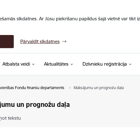
iešamās sīkdatnes. Ar Jūsu piekrišanu papildus šajā vietnē var tikt i
Pārvaldīt sīkdatnes
Atbalsta veidi
Aktualitātes
Dzīvnieku reģistrācija
avienības Fondu finanšu departaments
Maksājumu un prognožu daļa
jumu un prognožu daļa
ņot tekstu