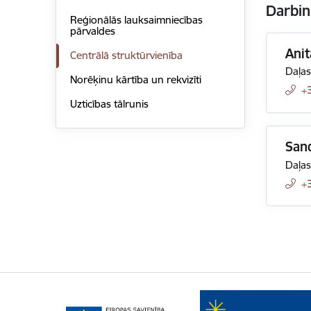
Darbin
Reģionālās lauksaimniecības
pārvaldes
Anit
Centrālā struktūrvienība
Daļas
Norēķinu kārtība un rekvizīti
+
Uzticības tālrunis
San
Daļas
+