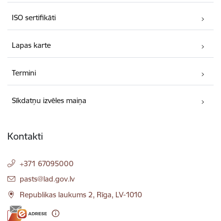
ISO sertifikāti
Lapas karte
Termini
Sīkdatņu izvēles maiņa
Kontakti
+371 67095000
E-pasts:
pasts@lad.gov.lv
Republikas laukums 2, Rīga, LV-1010