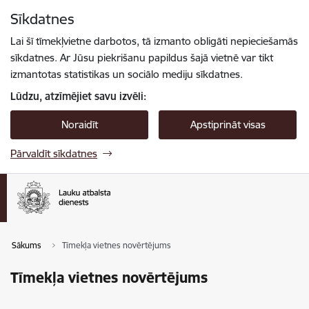
Pāriet uz lapas saturu
Sīkdatnes
Spied
lai meklētu
Enter
Lai šī tīmekļvietne darbotos, tā izmanto obligāti nepieciešamās
sīkdatnes. Ar Jūsu piekrišanu papildus šajā vietnē var tikt
izmantotas statistikas un sociālo mediju sīkdatnes.
Lūdzu, atzīmējiet savu izvēli:
Noraidīt
Apstiprināt visas
Pārvaldīt sīkdatnes
Sākums
Tīmekļa vietnes novērtējums
Tīmekļa vietnes novērtējums