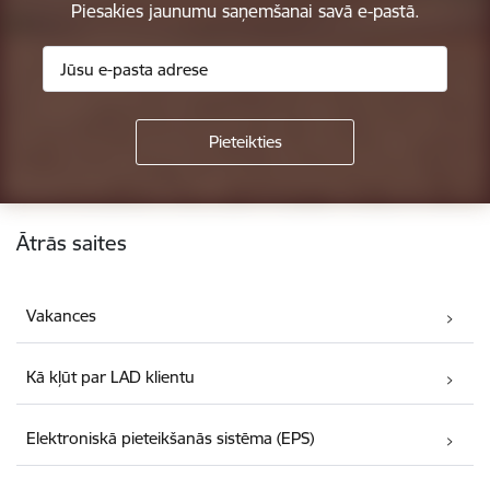
Piesakies jaunumu saņemšanai savā e-pastā.
Kājene
Ātrās saites
Vakances
Kā kļūt par LAD klientu
Elektroniskā pieteikšanās sistēma (EPS)