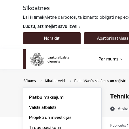
Pāriet uz lapas saturu
Sīkdatnes
Lai šī tīmekļvietne darbotos, tā izmanto obligāti nepiec
Lūdzu, atzīmējiet savu izvēli:
Noraidīt
Apstiprināt visas
Par mums
Sākums
Atbalsta veidi
Pieteikšanās sistēmas un reģistri
Tehnik
Platību maksājumi
Valsts atbalsts
Atska
Projekti un investīcijas
Publicēts: 
Tirgus pasākumi