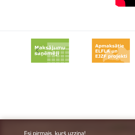
Esi pirmais, kurš uzzina!