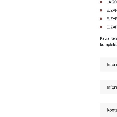
LA 20
EJZAF
EJZAF
EJZAF
Katrai te
komplektā
Infor
Infor
Konta