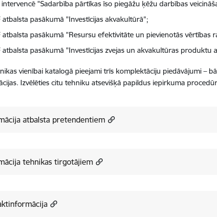
 intervencē "Sadarbība pārtīkas īso piegāžu ķēžu darbības veicinā
 atbalsta pasākumā "Investīcijas akvakultūrā";
 atbalsta pasākumā "Resursu efektivitāte un pievienotās vērtības 
 atbalsta pasākumā "Investīcijas zvejas un akvakultūras produktu 
hnikas vienībai katalogā pieejami trīs komplektāciju piedāvājumi – 
cijas. Izvēlēties citu tehniku atsevišķā papildus iepirkuma procedū
mācija atbalsta pretendentiem
mācija tehnikas tirgotājiem
ktinformācija