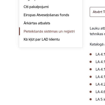
Citi pakalpojumi
Atvērt 
Eiropas Atveseļošanas fonds
Ārkārtas atbalsts
Lauku atb
Pieteikšanās sistēmas un reģistri
tehnikas 
Kā kļūt par LAD klientu
Katalogā 
LA 4.
LA 4.
LA 4.
LA 4.
LA 4.
LA 4.6
LA 5 