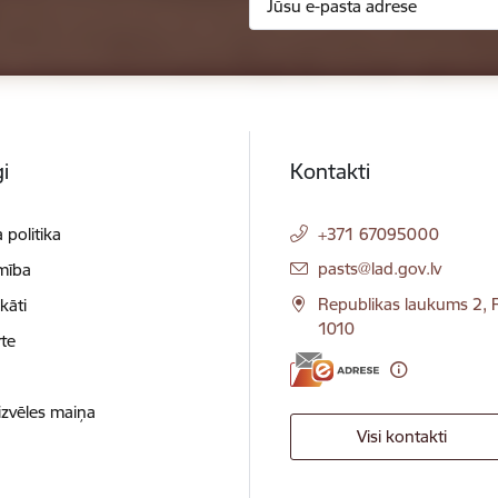
i
Kontakti
 politika
+371 67095000
E-pasts:
pasts@lad.gov.lv
mība
Republikas laukums 2, R
ikāti
1010
te
izvēles maiņa
Visi kontakti