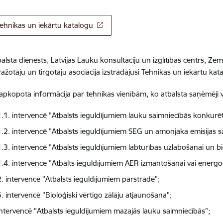
Tehnikas un iekārtu katalogu
alsta dienests, Latvijas Lauku konsultāciju un izglītības centrs, Z
ražotāju un tirgotāju asociācija izstrādājusi Tehnikas un iekārtu kat
apkopota informācija par tehnikas vienībām, ko atbalsta saņēmēji v
1.1. intervencē "Atbalsts ieguldījumiem lauku saimniecībās konkurēt
1.2. intervencē "Atbalsts ieguldījumiem SEG un amonjaka emisijas 
1.3. intervencē "Atbalsts ieguldījumiem labturības uzlabošanai un bi
1.4. intervencē "Atbalts ieguldījumiem AER izmantošanai vai energoef
2. intervencē "Atbalsts ieguldījumiem pārstrādē";
. intervencē "Bioloģiski vērtīgo zālāju atjaunošana";
intervencē "Atbalsts ieguldījumiem mazajās lauku saimniecībās";