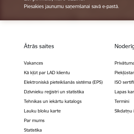
Piesakies jaunumu saņemšanai savā e-pastā.
Kājene
Ātrās saites
Noderīg
Vakances
Privātuma
Kā kļūt par LAD klientu
Piekļūsta
Elektroniskā pieteikšanās sistēma (EPS)
ISO sertif
Dzīvnieku reģistri un statistika
Lapas kar
Tehnikas un iekārtu katalogs
Termini
Lauku bloku karte
Sīkdatņu 
Par mums
Statistika