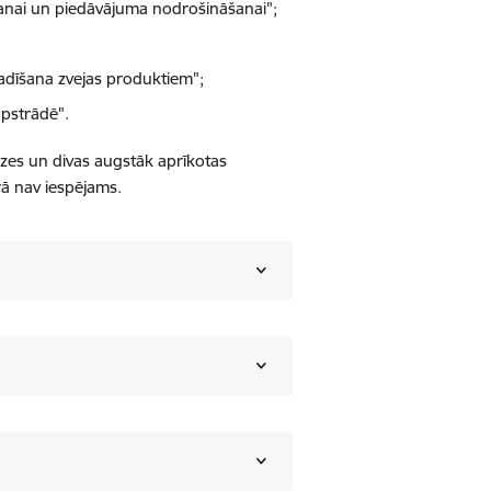
šanai un piedāvājuma nodrošināšanai";
radīšana zvejas produktiem";
apstrādē".
bāzes un divas augstāk aprīkotas
rā nav iespējams.