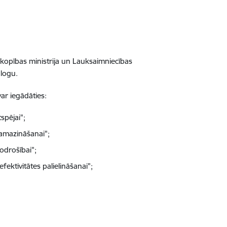
emkopības ministrija un Lauksaimniecības
alogu.
ar iegādāties:
spējai";
samazināšanai";
odrošībai";
ektivitātes palielināšanai";