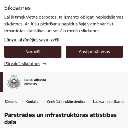
Pāriet uz lapas saturu
Sīkdatnes
Spied
lai meklētu
Enter
Lai šī tīmekļvietne darbotos, tā izmanto obligāti nepieciešamās
sīkdatnes. Ar Jūsu piekrišanu papildus šajā vietnē var tikt
izmantotas statistikas un sociālo mediju sīkdatnes.
Lūdzu, atzīmējiet savu izvēli:
Noraidīt
Apstiprināt visas
Pārvaldīt sīkdatnes
Sākums
Kontakti
Centrālā struktūrvienība
Lauksaimniecības un l
Pārstrādes un infrastruktūras attīstības
daļa