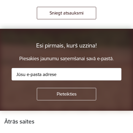
Sniegt atsauksmi
Esi pirmais, kurš uzzina!
Piesakies jaunumu saņemšanai savā e-pastā.
Kājene
Ātrās saites