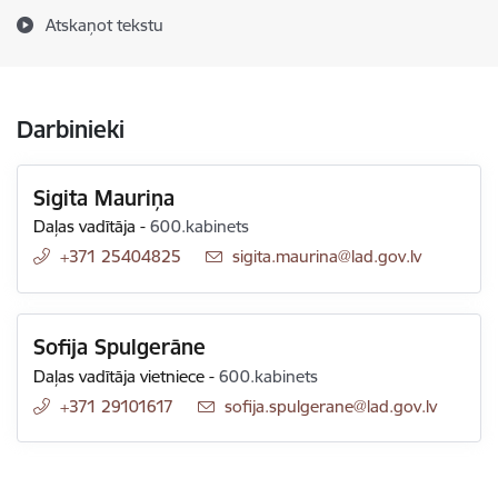
Atskaņot tekstu
Darbinieki
Sigita Mauriņa
Daļas vadītāja
-
600.kabinets
+371 25404825
E-pasts:
sigita.maurina@lad.gov.lv
Sofija Spulgerāne
Daļas vadītāja vietniece
-
600.kabinets
+371 29101617
E-pasts:
sofija.spulgerane@lad.gov.lv