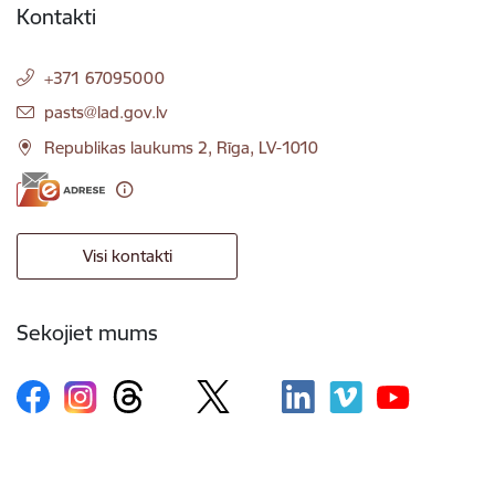
Kontakti
+371 67095000
E-pasts:
pasts@lad.gov.lv
Republikas laukums 2, Rīga, LV-1010
Visi kontakti
Sekojiet mums