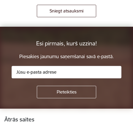
Sniegt atsauksmi
Esi pirmais, kurš uzzina!
Piesakies jaunumu saņemšanai savā e-pastā.
Kājene
Ātrās saites