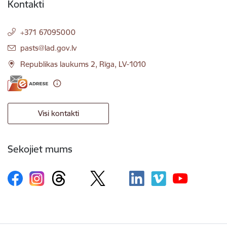
Kontakti
+371 67095000
E-pasts:
pasts@lad.gov.lv
Republikas laukums 2, Rīga, LV-1010
Visi kontakti
Sekojiet mums