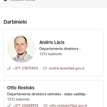
Darbinieki
Andris Lācis
Departamenta direktors
-
1212.kabinets
+371 27875959
E-pasts:
andris.lacis@lad.gov.lv
Otto Rostoks
Departamenta direktora vietnieks - daļas vadītājs
-
1212.kabinets
+371 25689915
E-pasts:
otto.rostoks@lad.gov.lv