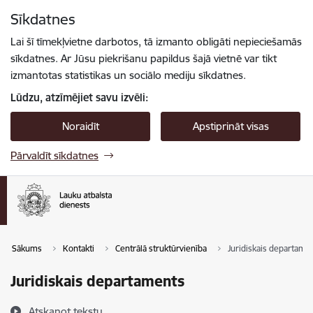
Pāriet uz lapas saturu
Sīkdatnes
Spied
lai meklētu
Enter
Lai šī tīmekļvietne darbotos, tā izmanto obligāti nepieciešamās
sīkdatnes. Ar Jūsu piekrišanu papildus šajā vietnē var tikt
izmantotas statistikas un sociālo mediju sīkdatnes.
Lūdzu, atzīmējiet savu izvēli:
Noraidīt
Apstiprināt visas
Pārvaldīt sīkdatnes
Sākums
Kontakti
Centrālā struktūrvienība
Juridiskais departame
Juridiskais departaments
Atskaņot tekstu