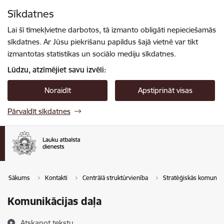
Pāriet uz lapas saturu
Sīkdatnes
Spied
lai meklētu
Enter
Lai šī tīmekļvietne darbotos, tā izmanto obligāti nepieciešamās
sīkdatnes. Ar Jūsu piekrišanu papildus šajā vietnē var tikt
izmantotas statistikas un sociālo mediju sīkdatnes.
Lūdzu, atzīmējiet savu izvēli:
Noraidīt
Apstiprināt visas
Pārvaldīt sīkdatnes
Sākums
Kontakti
Centrālā struktūrvienība
Stratēģiskās komunikā
Komunikācijas daļa
Atskaņot tekstu