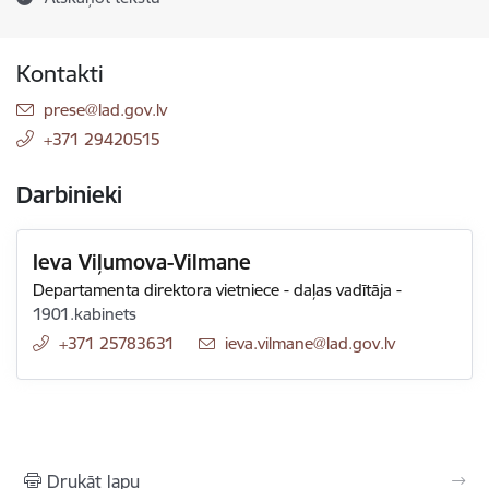
Kontakti
E-pasts:
prese@lad.gov.lv
+371 29420515
Darbinieki
Ieva Viļumova-Vilmane
Departamenta direktora vietniece - daļas vadītāja
-
1901.kabinets
+371 25783631
E-pasts:
ieva.vilmane@lad.gov.lv
Drukāt lapu