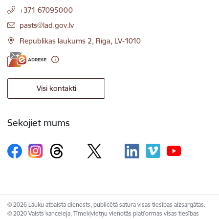
+371 67095000
E-pasts:
pasts@lad.gov.lv
Republikas laukums 2, Rīga, LV-1010
Visi kontakti
Sekojiet mums
© 2026 Lauku atbalsta dienests, publicētā satura visas tiesības aizsargātas.
© 2020 Valsts kanceleja, Tīmekļvietņu vienotās platformas visas tiesības