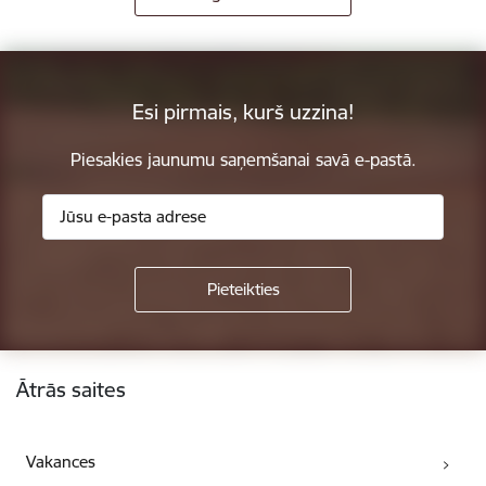
Esi pirmais, kurš uzzina!
Piesakies jaunumu saņemšanai savā e-pastā.
Kājene
Ātrās saites
Vakances