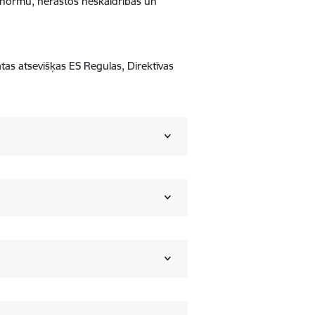
to normu, nerastos neskaidrības un
ātas atsevišķas ES Regulas, Direktīvas
.