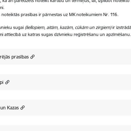
 kā arī paredzēts noteikt kārtību un termiņus, lai, izpildot noteik
mi.
s noteiktās prasības ir pārnestas uz MK noteikumiem Nr. 116.
īvnieku sugai
(liellopiem, aitām, kazām, cūkām un zirgiem)
ir izstrād
 attiecībā uz katras sugas dzīvnieku reģistrēšanu un apzīmēšanu
rējās prasības
pi
 un Kazas