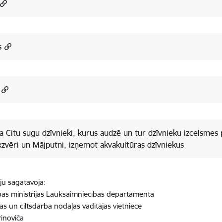
s
a Citu sugu dzīvnieki, kurus audzē un tur dzīvnieku izcelsmes
zvēri un Mājputni, izņemot akvakultūras dzīvniekus
ju sagatavoja:
as ministrijas Lauksaimniecības departamenta
s un ciltsdarba nodaļas vadītājas vietniece
rinoviča