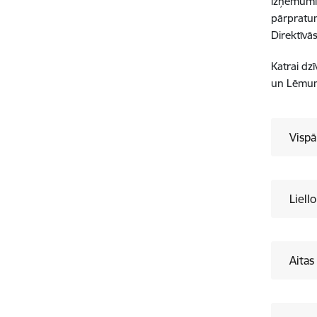
izņēmumi,
pārpratu
Direktīvā
Katrai dz
un Lēmumi
Vispā
Liello
Aitas