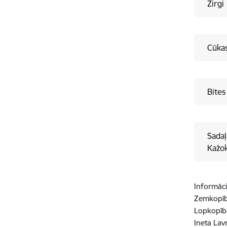
Zirgi
Cūka
Bites
Sadaļ
Kažok
Informāci
Zemkopīb
Lopkopība
Ineta Lav