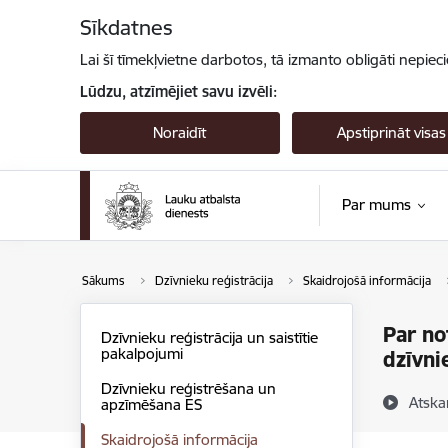
Pāriet uz lapas saturu
Sīkdatnes
Lai šī tīmekļvietne darbotos, tā izmanto obligāti nepiec
Lūdzu, atzīmējiet savu izvēli:
Noraidīt
Apstiprināt visas
Par mums
Sākums
Dzīvnieku reģistrācija
Skaidrojošā informācija
Par no
Dzīvnieku reģistrācija un saistītie
pakalpojumi
dzīvni
Dzīvnieku reģistrēšana un
Atska
apzīmēšana ES
Skaidrojošā informācija