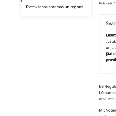
Publicēts: 
Pieteikšanās sistēmas un reģistri
Svar
Lasot
„Lauk
un la
jāatc
prasī
ES Regul
Lēmumos, 
atsauces
MK Noteik