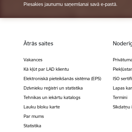
Piesakies jaunumu saņemšanai savā e-pastā.
Kājene
Ātrās saites
Noderīg
Vakances
Privātuma
Kā kļūt par LAD klientu
Piekļūsta
Elektroniskā pieteikšanās sistēma (EPS)
ISO sertif
Dzīvnieku reģistri un statistika
Lapas kar
Tehnikas un iekārtu katalogs
Termini
Lauku bloku karte
Sīkdatņu 
Par mums
Statistika