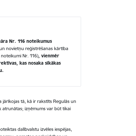
uāra Nr. 116 noteikumus
un novietņu reģistrēšanas kārtība
 noteikumi Nr. 116)
, vienmēr
rektīvas, kas nosaka sīkākas
u.
a jārīkojas tā, kā ir rakstīts Regulās un
k atrunātas; izņēmums var būt tikai
eiktas dalībvalstu izvēles iespējas,