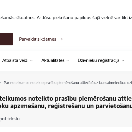
iešamās sīkdatnes. Ar Jūsu piekrišanu papildus šajā vietnē var tikt i
Pārvaldīt sīkdatnes
Atbalsta veidi
Aktualitātes
Dzīvnieku reģistrācija
Par noteikumos noteikto prasību piemērošanu attiecībā uz lauksaimniecības dz
teikumos noteikto prasību piemērošanu attie
eku apzīmēšanu, reģistrēšanu un pārvietošan
ņot tekstu