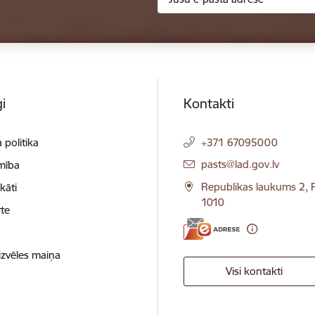
i
Kontakti
 politika
+371 67095000
E-pasts:
pasts@lad.gov.lv
mība
Republikas laukums 2, R
ikāti
1010
te
izvēles maiņa
Visi kontakti