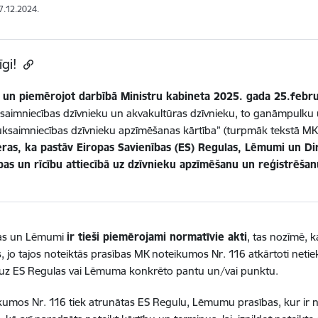
17.12.2024.
īgi!
 un piemērojot darbībā Ministru kabineta 2025. gada 25.febr
saimniecības dzīvnieku un akvakultūras dzīvnieku, to ganāmpulku 
uksaimniecības dzīvnieku apzīmēšanas kārtība” (turpmāk tekstā MK
eras, ka pastāv Eiropas Savienības (ES) Regulas, Lēmumi un Di
bas un rīcību attiecībā uz dzīvnieku apzīmēšanu un reģistrēšan
as un Lēmumi
ir tieši piemērojami normatīvie akti
, tas nozīmē, k
jo tajos noteiktās prasības MK noteikumos Nr. 116 atkārtoti netie
 uz ES Regulas vai Lēmuma konkrēto pantu un/vai punktu.
umos Nr. 116 tiek atrunātas ES Regulu, Lēmumu prasības, kur ir not