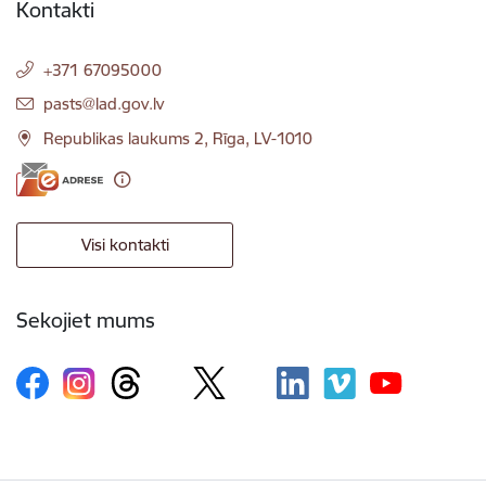
Kontakti
+371 67095000
E-pasts:
pasts@lad.gov.lv
Republikas laukums 2, Rīga, LV-1010
Visi kontakti
Sekojiet mums