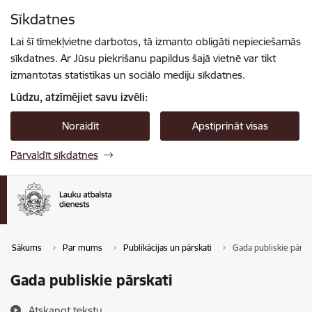
Pāriet uz lapas saturu
Sīkdatnes
Spied
lai meklētu
Enter
Lai šī tīmekļvietne darbotos, tā izmanto obligāti nepieciešamās
sīkdatnes. Ar Jūsu piekrišanu papildus šajā vietnē var tikt
izmantotas statistikas un sociālo mediju sīkdatnes.
Lūdzu, atzīmējiet savu izvēli:
Noraidīt
Apstiprināt visas
Pārvaldīt sīkdatnes
Sākums
Par mums
Publikācijas un pārskati
Gada publiskie pārsk
Gada publiskie pārskati
Atskaņot tekstu