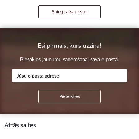
Sniegt atsauksmi
Esi pirmais, kurš uzzina!
Piesakies jaunumu saņemšanai savā e-pastā.
Kājene
Ātrās saites