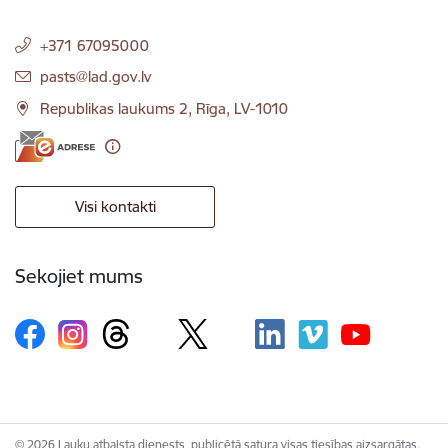
+371 67095000
E-pasts:
pasts@lad.gov.lv
Republikas laukums 2, Rīga, LV-1010
Visi kontakti
Sekojiet mums
© 2026 Lauku atbalsta dienests, publicētā satura visas tiesības aizsargātas.