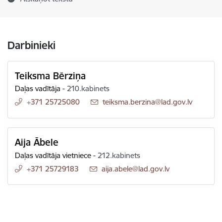
Darbinieki
Teiksma Bērziņa
Daļas vadītāja
-
210.kabinets
+371 25725080
E-pasts:
teiksma.berzina@lad.gov.lv
Aija Ābele
Daļas vadītāja vietniece
-
212.kabinets
+371 25729183
E-pasts:
aija.abele@lad.gov.lv