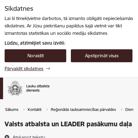
Pāriet uz lapas saturu
Sīkdatnes
Spied
lai meklētu
Enter
Lai šī tīmekļvietne darbotos, tā izmanto obligāti nepieciešamās
sīkdatnes. Ar Jūsu piekrišanu papildus šajā vietnē var tikt
izmantotas statistikas un sociālo mediju sīkdatnes.
Lūdzu, atzīmējiet savu izvēli:
Noraidīt
Apstiprināt visas
Pārvaldīt sīkdatnes
Sākums
Kontakti
Reģionālās lauksaimniecības pārvaldes
Dienvid
Valsts atbalsta un LEADER pasākumu daļa
Atskaņot tekstu