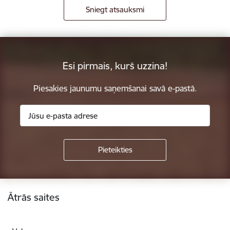
Sniegt atsauksmi
Esi pirmais, kurš uzzina!
Piesakies jaunumu saņemšanai savā e-pastā.
Kājene
Ātrās saites