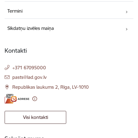
Termini
Sīkdatņu izvēles maiņa
Kontakti
+371 67095000
E-pasts:
pasts@lad.gov.lv
Republikas laukums 2, Rīga, LV-1010
Visi kontakti