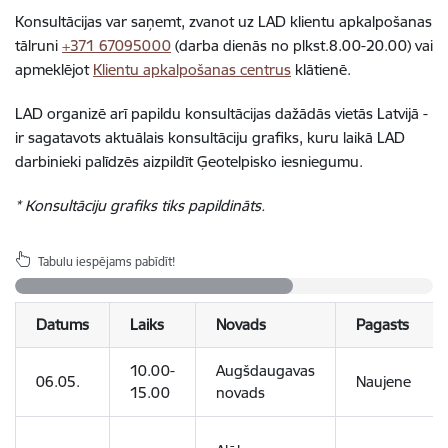
Konsultācijas var saņemt, zvanot uz LAD klientu apkalpošanas
tālruni
+371 67095000
(darba dienās no plkst.8.00-20.00) vai
apmeklējot
Klientu apkalpošanas centrus
klātienē.
LAD organizē arī papildu konsultācijas dažādās vietās Latvijā -
ir sagatavots aktuālais konsultāciju grafiks, kuru laikā LAD
darbinieki palīdzēs aizpildīt Ģeotelpisko iesniegumu.
* Konsultāciju grafiks tiks papildināts.
Tabulu iespējams pabīdīt!
Datums
Laiks
Novads
Pagasts
10.00-
Augšdaugavas
06.05.
Naujene
15.00
novads