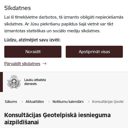
Pāriet uz lapas saturu
Sīkdatnes
Spied
lai meklētu
Enter
Lai šī tīmekļvietne darbotos, tā izmanto obligāti nepieciešamās
sīkdatnes. Ar Jūsu piekrišanu papildus šajā vietnē var tikt
izmantotas statistikas un sociālo mediju sīkdatnes.
Lūdzu, atzīmējiet savu izvēli:
Noraidīt
Apstiprināt visas
Pārvaldīt sīkdatnes
Sākums
Aktualitātes
Notikumu kalendārs
Konsultācijas Ģeotelpi
Konsultācijas Ģeotelpiskā iesnieguma
aizpildīšanai