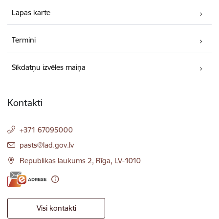
Lapas karte
Termini
Sīkdatņu izvēles maiņa
Kontakti
+371 67095000
E-pasts:
pasts@lad.gov.lv
Republikas laukums 2, Rīga, LV-1010
Visi kontakti