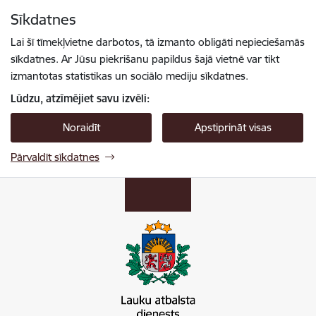
Pāriet uz lapas saturu
Sīkdatnes
Spied
lai meklētu
Enter
Lai šī tīmekļvietne darbotos, tā izmanto obligāti nepieciešamās
sīkdatnes. Ar Jūsu piekrišanu papildus šajā vietnē var tikt
izmantotas statistikas un sociālo mediju sīkdatnes.
Lūdzu, atzīmējiet savu izvēli:
Noraidīt
Apstiprināt visas
Pārvaldīt sīkdatnes
Lauku atbalsta dienests