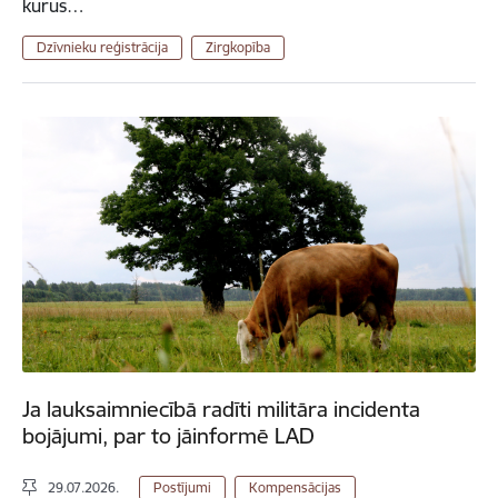
kurus…
Dzīvnieku reģistrācija
Zirgkopība
Ja lauksaimniecībā radīti militāra incidenta
bojājumi, par to jāinformē LAD
29.07.2026.
Postījumi
Kompensācijas