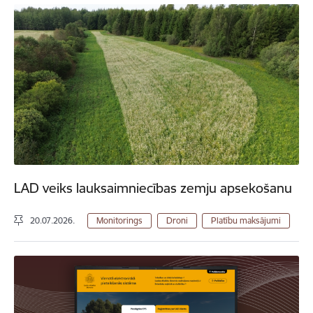
LAD veiks lauksaimniecības zemju apsekošanu
20.07.2026.
Monitorings
Droni
Platību maksājumi