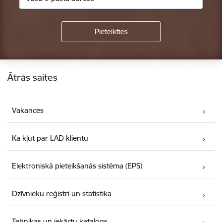
Kājene
Ātrās saites
Vakances
Kā kļūt par LAD klientu
Elektroniskā pieteikšanās sistēma (EPS)
Dzīvnieku reģistri un statistika
Tehnikas un iekārtu katalogs