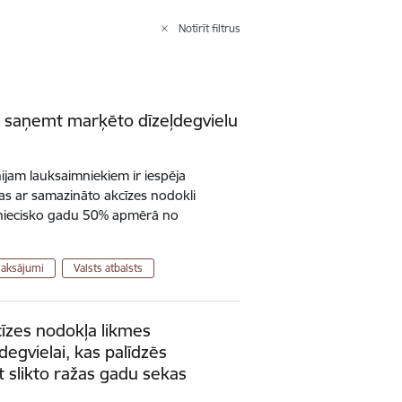
Notīrīt filtrus
ā saņemt marķēto dīzeļdegvielu
nijam lauksaimniekiem ir iespēja
las ar samazināto akcīzes nodokli
niecisko gadu 50% apmērā no
maksājumi
Valsts atbalsts
īzes nodokļa likmes
degvielai, kas palīdzēs
 slikto ražas gadu sekas