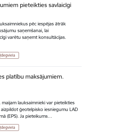
umiem pieteikties savlaicīgi
auksaimniekus pēc iespējas ātrāk
ksājumu saņemšanai, lai
īgi varētu saņemt konsultācijas.
ļdegviela
ties platību maksājumiem.
. maijam lauksaimnieki var pieteikties
aizpildot ģeotelpisko iesniegumu LAD
tēmā (EPS). Ja pieteikums…
ļdegviela