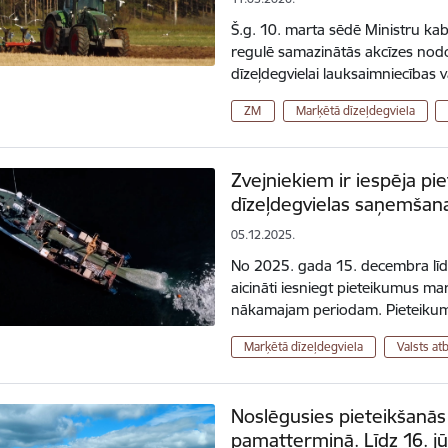
Š.g. 10. marta sēdē Ministru kab
regulē samazinātās akcīzes nod
dīzeļdegvielai lauksaimniecības
ZM
Marķētā dīzeļdegviela
Zvejniekiem ir iespēja pi
dīzeļdegvielas saņemšan
05.12.2025.
No 2025. gada 15. decembra līdz
aicināti iesniegt pieteikumus m
nākamajam periodam. Pieteikum
Marķētā dīzeļdegviela
Valsts at
Noslēgusies pieteikšanā
pamattermiņā. Līdz 16. jū