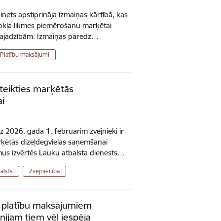
inets apstiprināja izmaiņas kārtībā, kas
okļa likmes piemērošanu marķētai
 vajadzībām. Izmaiņas paredz…
Platību maksājumi
eteikties marķētās
ai
 2026. gada 1. februārim zvejnieki ir
arķētās dīzeļdegvielas saņemšanai
us izvērtēs Lauku atbalsta dienests…
balsts
Zvejniecība
s platību maksājumiem
nijam tiem vēl iespēja