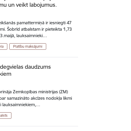
umu un veikt labojumus.
ikšanās pamattermiņā ir iesniegti 47
i. Šobrīd atbalstam ir pieteikta 1,73
, 23.maijā, lauksaimnieki…
ela
Platību maksājumi
eļdegvielas daudzums
ekiem
iprināja Zemkopības ministrijas (ZM)
par samazināto akcīzes nodokļa likmi
lai lauksaimniekiem,…
balsts