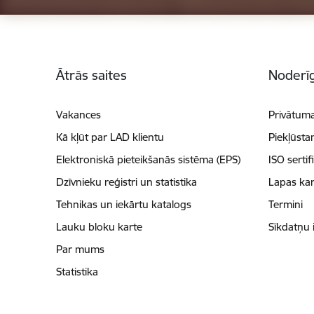
Kājene
Ātrās saites
Noderīg
Vakances
Privātuma
Kā kļūt par LAD klientu
Piekļūsta
Elektroniskā pieteikšanās sistēma (EPS)
ISO sertif
Dzīvnieku reģistri un statistika
Lapas kar
Tehnikas un iekārtu katalogs
Termini
Lauku bloku karte
Sīkdatņu 
Par mums
Statistika