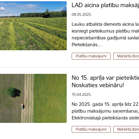
LAD aicina platību maksāj
08.05.2025.
Lauku atbalsta dienests aicina l
iesniegt pieteikumus platību ma
nepieciešamības gadījumā savlaic
Pieteikšanās…
Platību maksājumi
Marķētā dīze
No 15. aprīļa var pieteik
Noskaties vebināru!
15.04.2025.
No 2025. gada 15. aprīļa līdz 22
platību maksājumu saņemšanai, 
Elektroniskajā pieteikšanās sis
Platību maksājumi
Marķētā dīze