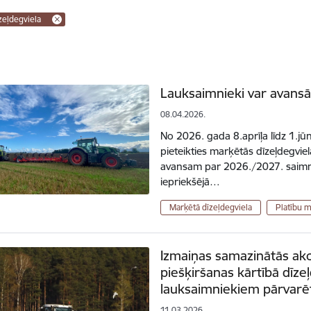
zeļdegviela
Lauksaimnieki var avans
08.04.2026.
No 2026. gada 8.aprīļa līdz 1.jū
pieteikties marķētās dīzeļdegvie
avansam par 2026./2027. saim
iepriekšējā…
Marķētā dīzeļdegviela
Platību 
Izmaiņas samazinātās akc
piešķiršanas kārtībā dīzeļ
lauksaimniekiem pārvarēt
11.03.2026.