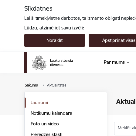
Pāriet uz lapas saturu
Sīkdatnes
Lai šī tīmekļvietne darbotos, tā izmanto obligāti nepiec
Lūdzu, atzīmējiet savu izvēli:
Noraidīt
Apstiprināt visas
Par mums
Sākums
Aktualitātes
Aktual
Jaunumi
Notikumu kalendārs
Foto un video
Meklēt akt
Pieredzes stāsti