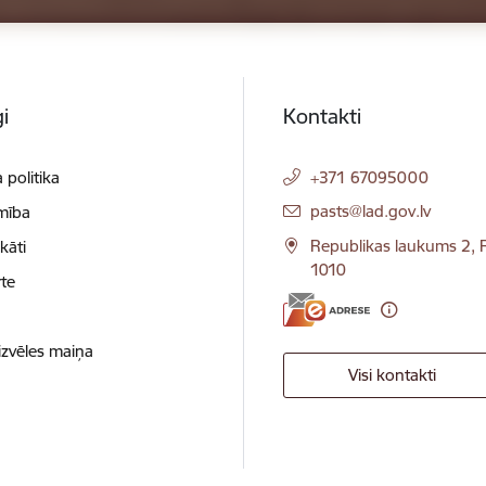
i
Kontakti
 politika
+371 67095000
E-pasts:
pasts@lad.gov.lv
mība
Republikas laukums 2, R
ikāti
1010
te
izvēles maiņa
Visi kontakti