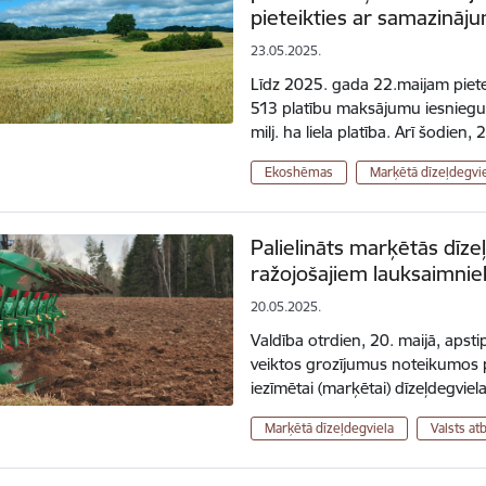
pieteikties ar samazināj
23.05.2025.
Līdz 2025. gada 22.maijam piete
513 platību maksājumu iesniegum
milj. ha liela platība. Arī šodien
Ekoshēmas
Marķētā dīzeļdegvi
Palielināts marķētās dīz
ražojošajiem lauksaimni
20.05.2025.
Valdība otrdien, 20. maijā, apst
veiktos grozījumus noteikumos 
iezīmētai (marķētai) dīzeļdegvie
Marķētā dīzeļdegviela
Valsts at