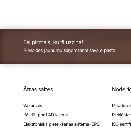
Esi pirmais, kurš uzzina!
Piesakies jaunumu saņemšanai savā e-pastā.
Kājene
Ātrās saites
Noderīg
Vakances
Privātuma
Kā kļūt par LAD klientu
Piekļūsta
Elektroniskā pieteikšanās sistēma (EPS)
ISO sertif