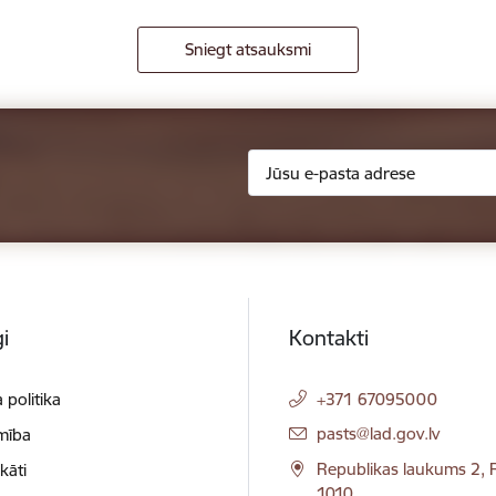
Sniegt atsauksmi
i
Kontakti
 politika
+371 67095000
E-pasts:
pasts@lad.gov.lv
mība
Republikas laukums 2, R
ikāti
1010