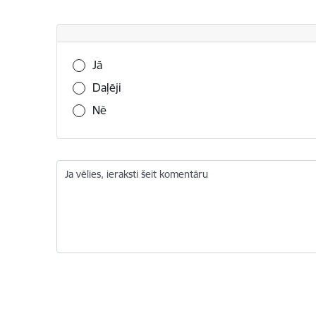
Vai šī informācija bija noderīga?
Jā
Daļēji
Nē
Ja vēlies, ieraksti šeit komentāru