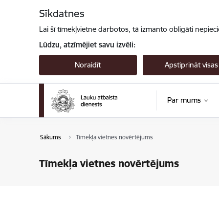
Pāriet uz lapas saturu
Sīkdatnes
Lai šī tīmekļvietne darbotos, tā izmanto obligāti nepiec
Lūdzu, atzīmējiet savu izvēli:
Noraidīt
Apstiprināt visas
Par mums
Sākums
Tīmekļa vietnes novērtējums
Tīmekļa vietnes novērtējums