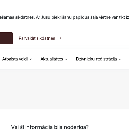
iešamās sīkdatnes. Ar Jūsu piekrišanu papildus šajā vietnē var tikt i
Pārvaldīt sīkdatnes
Atbalsta veidi
Aktualitātes
Dzīvnieku reģistrācija
Vai šī informācija bija noderīga?