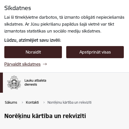
Pāriet uz lapas saturu
Sīkdatnes
Spied
lai meklētu
Enter
Lai šī tīmekļvietne darbotos, tā izmanto obligāti nepieciešamās
sīkdatnes. Ar Jūsu piekrišanu papildus šajā vietnē var tikt
izmantotas statistikas un sociālo mediju sīkdatnes.
Lūdzu, atzīmējiet savu izvēli:
Noraidīt
Apstiprināt visas
Pārvaldīt sīkdatnes
Sākums
Kontakti
Norēķinu kārtība un rekvizīti
Norēķinu kārtība un rekvizīti