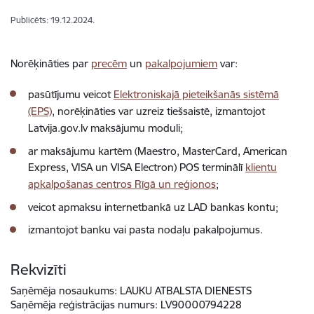
Publicēts: 19.12.2024.
Norēķināties par
precēm
un
pakalpojumiem
var:
pasūtījumu veicot
Elektroniskajā pieteikšanās sistēmā
(EPS)
, norēķināties var uzreiz tiešsaistē, izmantojot
Latvija.gov.lv maksājumu moduli;
ar maksājumu kartēm (Maestro, MasterCard, American
Express, VISA un VISA Electron) POS terminālī
klientu
apkalpošanas centros Rīgā un reģionos
;
veicot apmaksu internetbankā uz LAD bankas kontu;
izmantojot banku vai pasta nodaļu pakalpojumus.
Rekvizīti
Saņēmēja nosaukums:
LAUKU ATBALSTA DIENESTS
Saņēmēja reģistrācijas numurs:
LV90000794228