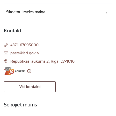
Sīkdatņu izvēles maiņa
Kontakti
+371 67095000
E-pasts:
pasts@lad.gov.lv
Republikas laukums 2, Rīga, LV-1010
Visi kontakti
Sekojiet mums