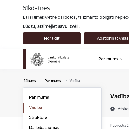
Pāriet uz lapas saturu
Sīkdatnes
Lai šī tīmekļvietne darbotos, tā izmanto obligāti nepiec
Lūdzu, atzīmējiet savu izvēli:
Noraidīt
Apstiprināt visas
Par mums
Sākums
Par mums
Vadība
Vadīb
Par mums
Vadība
Atska
Struktūra
Publicēts: 
Darbības jomas