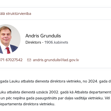
ālā struktūrvienība
Andris Grundulis
Direktors
-
1906.kabinets
371 67027542
E-pasts:
andris.grundulis@lad.gov.lv
gada Lauku atbalsta dienesta direktora vietnieks, no 2024. gada d
ku atbalsta dienestā uzsācis 2002. gadā kā Atbalsta departament
 un pēc nepilna gada paaugstināts par daļas vadītāja vietnieku. Vē
departamenta direktora vietnieku.