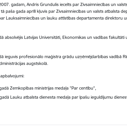
2007. gadam, Andris Grundulis iecelts par Zivsaimniecības un valst
, tā paša gada aprīlī kļuvis par Zivsaimniecības un valsts atbalsta 
 par Lauksaimniecības un lauku attīstības departamenta direktoru 
ā absolvējis
Latvijas Universitāti, Ekonomikas un vadības fakultāti
dā ieguvis
profesionālo maģistra grādu uzņēmējdarbības vadībā
Rī
dministrācijas augstskolā.
apbalvojumi:
gadā Zemkopības ministrijas medaļa "Par centību",
gadā Lauku atbalsta dienesta medaļa par īpašu ieguldījumu dienesta