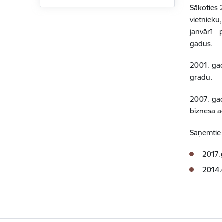
Sākoties 
vietnieku
janvārī –
gadus.
2001. gad
grādu.
2007. ga
biznesa a
Saņemtie 
2017.
2014.