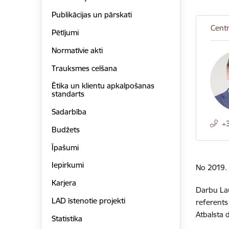
Publikācijas un pārskati
Centr
Pētījumi
Normatīvie akti
Trauksmes celšana
Ētika un klientu apkalpošanas
standarts
Sadarbība
+
Budžets
Īpašumi
Iepirkumi
No 2019. 
Karjera
Darbu Lau
LAD īstenotie projekti
referents
Atbalsta 
Statistika