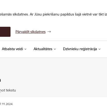
iešamās sīkdatnes. Ar Jūsu piekrišanu papildus šajā vietnē var tikt i
Pārvaldīt sīkdatnes
Atbalsta veidi
Aktualitātes
Dzīvnieku reģistrācija
a
ņot tekstu
27.11.2024.