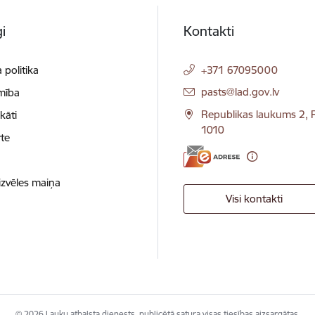
i
Kontakti
 politika
+371 67095000
E-pasts:
pasts@lad.gov.lv
mība
Republikas laukums 2, R
ikāti
1010
te
izvēles maiņa
Visi kontakti
© 2026 Lauku atbalsta dienests, publicētā satura visas tiesības aizsargātas.