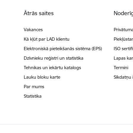
Kājene
Ātrās saites
Noderīg
Vakances
Privātuma
Kā kļūt par LAD klientu
Piekļūsta
Elektroniskā pieteikšanās sistēma (EPS)
ISO sertif
Dzīvnieku reģistri un statistika
Lapas kar
Tehnikas un iekārtu katalogs
Termini
Lauku bloku karte
Sīkdatņu 
Par mums
Statistika