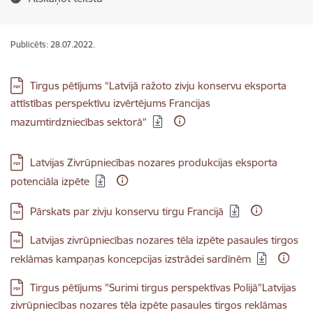
Publicēts: 28.07.2022.
Lejupielādēt:
Tirgus pētījums “Latvijā ražoto zivju konservu eksporta
attīstības perspektīvu izvērtējums Francijas
mazumtirdzniecības sektorā”
Lejupielādēt:
Latvijas Zivrūpniecības nozares produkcijas eksporta
potenciāla izpēte
Lejupielādēt:
Pārskats par zivju konservu tirgu Francijā
Lejupielādēt:
Latvijas zivrūpniecības nozares tēla izpēte pasaules tirgos
reklāmas kampaņas koncepcijas izstrādei sardīnēm
Lejupielādēt:
Tirgus pētījums "Surimi tirgus perspektīvas Polijā"Latvijas
zivrūpniecības nozares tēla izpēte pasaules tirgos reklāmas