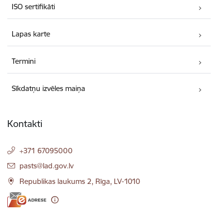
ISO sertifikāti
Lapas karte
Termini
Sīkdatņu izvēles maiņa
Kontakti
+371 67095000
E-pasts:
pasts@lad.gov.lv
Republikas laukums 2, Rīga, LV-1010