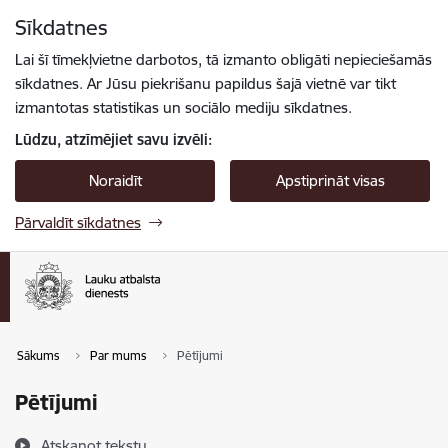
Pāriet uz lapas saturu
Sīkdatnes
Spied
lai meklētu
Enter
Lai šī tīmekļvietne darbotos, tā izmanto obligāti nepieciešamās
sīkdatnes. Ar Jūsu piekrišanu papildus šajā vietnē var tikt
izmantotas statistikas un sociālo mediju sīkdatnes.
Lūdzu, atzīmējiet savu izvēli:
Noraidīt
Apstiprināt visas
Pārvaldīt sīkdatnes
Sākums
Par mums
Pētījumi
Pētījumi
Atskaņot tekstu