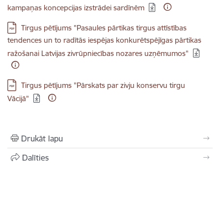
kampaņas koncepcijas izstrādei sardīnēm
Lejupielādēt:
Tirgus pētījums "Pasaules pārtikas tirgus attīstības
tendences un to radītās iespējas konkurētspējīgas pārtikas
ražošanai Latvijas zivrūpniecības nozares uzņēmumos"
Lejupielādēt:
Tirgus pētījums "Pārskats par zivju konservu tirgu
Vācijā"
Drukāt lapu
Dalīties