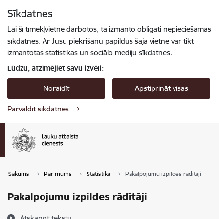
Pāriet uz lapas saturu
Sīkdatnes
Spied
lai meklētu
Enter
Lai šī tīmekļvietne darbotos, tā izmanto obligāti nepieciešamās
sīkdatnes. Ar Jūsu piekrišanu papildus šajā vietnē var tikt
izmantotas statistikas un sociālo mediju sīkdatnes.
Lūdzu, atzīmējiet savu izvēli:
Noraidīt
Apstiprināt visas
Pārvaldīt sīkdatnes
Sākums
Par mums
Statistika
Pakalpojumu izpildes rādītāji
Pakalpojumu izpildes rādītāji
Atskaņot tekstu