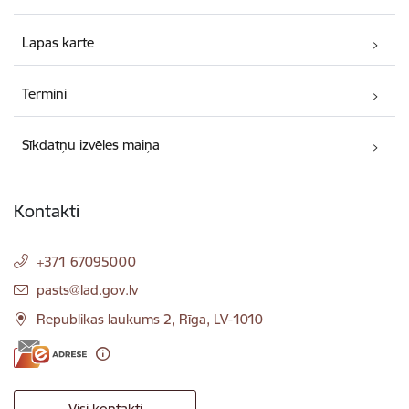
Lapas karte
Termini
Sīkdatņu izvēles maiņa
Kontakti
+371 67095000
E-pasts:
pasts@lad.gov.lv
Republikas laukums 2, Rīga, LV-1010
Visi kontakti