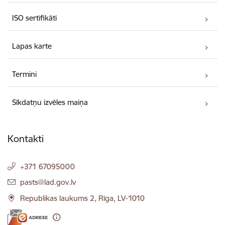
ISO sertifikāti
Lapas karte
Termini
Sīkdatņu izvēles maiņa
Kontakti
+371 67095000
E-pasts:
pasts@lad.gov.lv
Republikas laukums 2, Rīga, LV-1010