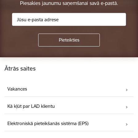
Piesakies jaunumu saņemšanai savā e-pastā.
Kājene
Ātrās saites
Vakances
Kā kļūt par LAD klientu
Elektroniskā pieteikšanās sistēma (EPS)