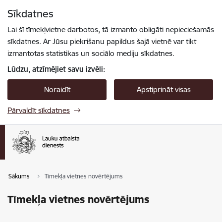
Pāriet uz lapas saturu
Sīkdatnes
Spied
lai meklētu
Enter
Lai šī tīmekļvietne darbotos, tā izmanto obligāti nepieciešamās
sīkdatnes. Ar Jūsu piekrišanu papildus šajā vietnē var tikt
izmantotas statistikas un sociālo mediju sīkdatnes.
Lūdzu, atzīmējiet savu izvēli:
Noraidīt
Apstiprināt visas
Pārvaldīt sīkdatnes
Sākums
Tīmekļa vietnes novērtējums
Tīmekļa vietnes novērtējums