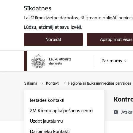
Pāriet uz lapas saturu
Sīkdatnes
Lai šī tīmekļvietne darbotos, tā izmanto obligāti nepiec
Lūdzu, atzīmējiet savu izvēli:
Noraidīt
Apstiprināt visas
Par mums
Sākums
Kontakti
Reģionālās lauksaimniecības pārvaldes
Kontro
Iestādes kontakti
ZM Klientu apkalpošanas centri
Atska
Uzdot jautājumu
Darbinieku kontakti