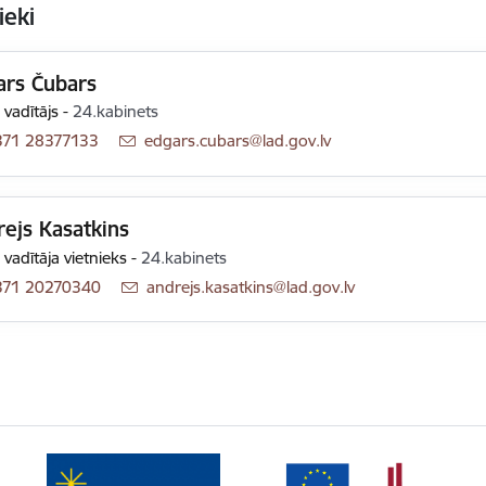
ieki
ars Čubars
 vadītājs
-
24.kabinets
371 28377133
E-pasts:
edgars.cubars@lad.gov.lv
ejs Kasatkins
 vadītāja vietnieks
-
24.kabinets
371 20270340
E-pasts:
andrejs.kasatkins@lad.gov.lv