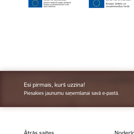
Esi pirmais, kurš uzzina!
Piesakies jaunumu saņemšanai savā e-pastā.
Kājene
Ātrās saites
Noderīg