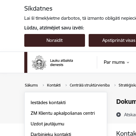
Pāriet uz lapas saturu
Sīkdatnes
Lai šī tīmekļvietne darbotos, tā izmanto obligāti nepiec
Lūdzu, atzīmējiet savu izvēli:
Noraidīt
Apstiprināt visas
Par mums
Sākums
Kontakti
Centrālā struktūrvienība
Stratēģisk
Dokum
Iestādes kontakti
ZM Klientu apkalpošanas centri
Atska
Uzdot jautājumu
Kontak
Darbinieku kontakti