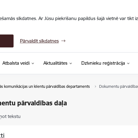
iešamās sīkdatnes. Ar Jūsu piekrišanu papildus šajā vietnē var tikt i
Pārvaldīt sīkdatnes
Atbalsta veidi
Aktualitātes
Dzīvnieku reģistrācija
ās komunikācijas un klientu pārvaldības departaments
Dokumentu pārvaldības
entu pārvaldības daļa
ņot tekstu
ti