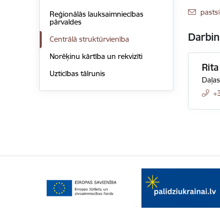
E-pas
pasts
Reģionālās lauksaimniecības
pārvaldes
Darbin
Centrālā struktūrvienība
Norēķinu kārtība un rekvizīti
Rita
Uzticības tālrunis
Daļas
+