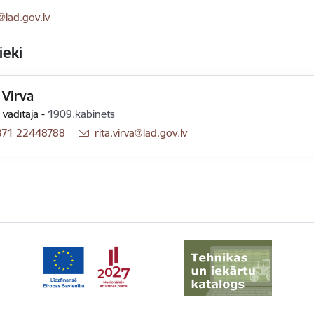
ts:
@lad.gov.lv
ieki
 Virva
 vadītāja
-
1909.kabinets
371 22448788
E-pasts:
rita.virva@lad.gov.lv