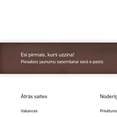
Esi pirmais, kurš uzzina!
Piesakies jaunumu saņemšanai savā e-pastā.
Kājene
Ātrās saites
Noderīg
Vakances
Privātuma