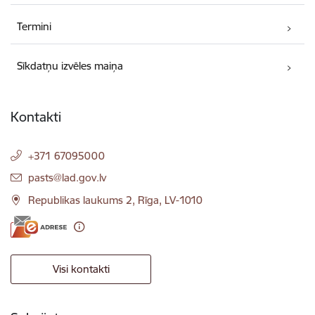
Termini
Sīkdatņu izvēles maiņa
Kontakti
+371 67095000
E-pasts:
pasts@lad.gov.lv
Republikas laukums 2, Rīga, LV-1010
Visi kontakti