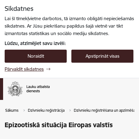
Pāriet uz lapas saturu
Sīkdatnes
Spied
lai meklētu
Enter
Lai šī tīmekļvietne darbotos, tā izmanto obligāti nepieciešamās
sīkdatnes. Ar Jūsu piekrišanu papildus šajā vietnē var tikt
izmantotas statistikas un sociālo mediju sīkdatnes.
Lūdzu, atzīmējiet savu izvēli:
Noraidīt
Apstiprināt visas
Pārvaldīt sīkdatnes
Sākums
Dzīvnieku reģistrācija
Dzīvnieku reģistrēšana un apzīmēšan
Epizootiskā situācija Eiropas valstīs