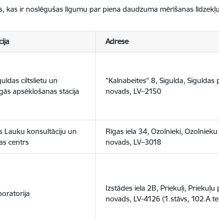
jas, kas ir noslēgušas līgumu par piena daudzuma mērīšanas līdzekļ
cija
Adrese
uldas ciltslietu un
"Kalnabeites" 8, Sigulda, Siguldas 
gās apsēklošanas stacija
novads, LV–2150
as Lauku konsultāciju un
Rīgas iela 34, Ozolnieki, Ozolniek
bas centrs
novads, LV–3018
Izstādes iela 2B, Priekuļi, Priekuļu
boratorija
novads, LV-4126 (1.stāvs, 102.A te