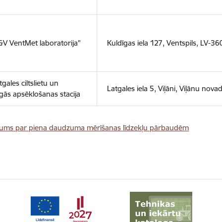
&V VentMet laboratorija"
Kuldīgas iela 127, Ventspils, LV-36
gales ciltslietu un
Latgales iela 5, Viļāni, Viļānu nova
gās apsēklošanas stacija
kums par piena daudzuma mērīšanas līdzekļu pārbaudēm