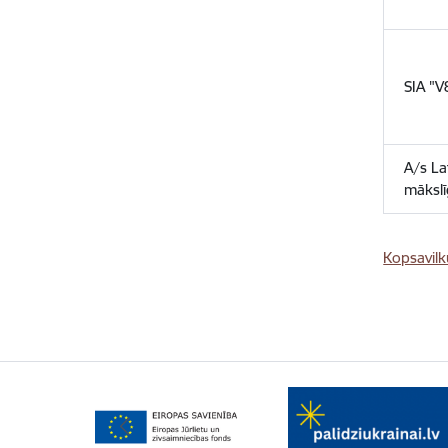
SIA "V
A/s Lat
mākslī
Kopsavil