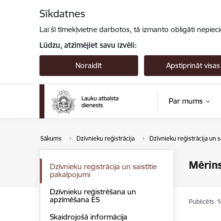
Pāriet uz lapas saturu
Sīkdatnes
Lai šī tīmekļvietne darbotos, tā izmanto obligāti nepiec
Lūdzu, atzīmējiet savu izvēli:
Noraidīt
Apstiprināt visas
Par mums
Sākums
Dzīvnieku reģistrācija
Dzīvnieku reģistrācija un s
Mērins
Dzīvnieku reģistrācija un saistītie
pakalpojumi
Dzīvnieku reģistrēšana un
apzīmēšana ES
Publicēts: 
Skaidrojošā informācija