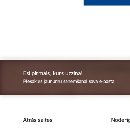
Esi pirmais, kurš uzzina!
Piesakies jaunumu saņemšanai savā e-pastā.
Kājene
Ātrās saites
Noderīg