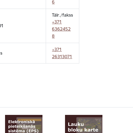
6
Tālr./fakss
+371
01
6362452
8
+371
ds
26313071