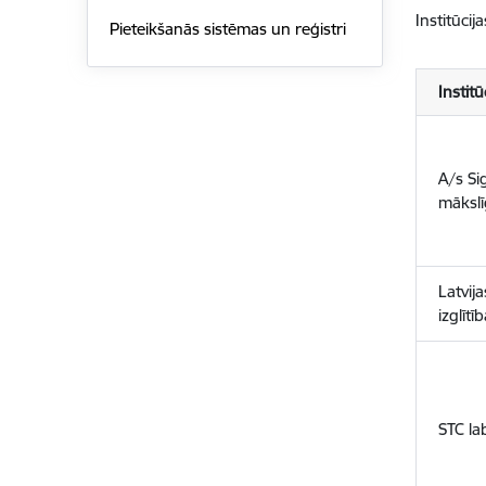
Institūci
Pieteikšanās sistēmas un reģistri
Institū
A/s Sig
mākslī
Latvij
izglītī
STC la