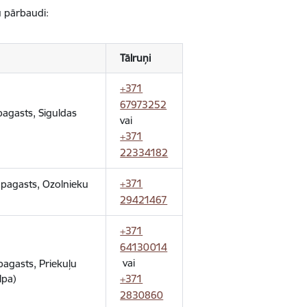
u pārbaudi:
Tālruņi
+371
67973252
pagasts, Siguldas
vai
+371
22334182
+371
u pagasts, Ozolnieku
29421467
+371
64130014
vai
 pagasts, Priekuļu
lpa)
+371
2830860