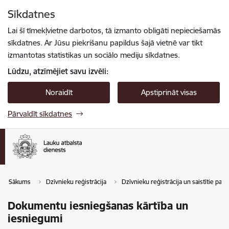
Pāriet uz lapas saturu
Sīkdatnes
Spied
lai meklētu
Enter
Lai šī tīmekļvietne darbotos, tā izmanto obligāti nepieciešamās
sīkdatnes. Ar Jūsu piekrišanu papildus šajā vietnē var tikt
izmantotas statistikas un sociālo mediju sīkdatnes.
Lūdzu, atzīmējiet savu izvēli:
Noraidīt
Apstiprināt visas
Pārvaldīt sīkdatnes
Sākums
Dzīvnieku reģistrācija
Dzīvnieku reģistrācija un saistītie pak
Dokumentu iesniegšanas kārtība un
iesniegumi