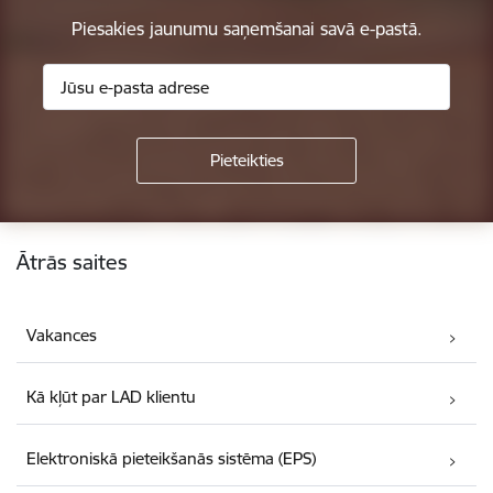
Piesakies jaunumu saņemšanai savā e-pastā.
Kājene
Ātrās saites
Vakances
Kā kļūt par LAD klientu
Elektroniskā pieteikšanās sistēma (EPS)