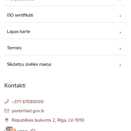
ISO sertifikāti
Lapas karte
Termini
Sīkdatņu izvēles maiņa
Kontakti
+371 67095000
E-pasts:
pasts@lad.gov.lv
Republikas laukums 2, Rīga, LV-1010