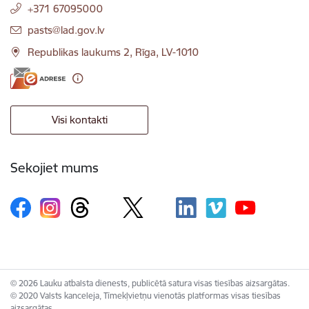
+371 67095000
E-pasts:
pasts@lad.gov.lv
Republikas laukums 2, Rīga, LV-1010
Visi kontakti
Sekojiet mums
© 2026 Lauku atbalsta dienests, publicētā satura visas tiesības aizsargātas.
© 2020 Valsts kanceleja, Tīmekļvietņu vienotās platformas visas tiesības
aizsargātas.