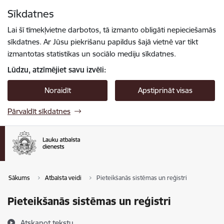
Pāriet uz lapas saturu
Sīkdatnes
Spied
lai meklētu
Enter
Lai šī tīmekļvietne darbotos, tā izmanto obligāti nepieciešamās
sīkdatnes. Ar Jūsu piekrišanu papildus šajā vietnē var tikt
izmantotas statistikas un sociālo mediju sīkdatnes.
Lūdzu, atzīmējiet savu izvēli:
Noraidīt
Apstiprināt visas
Pārvaldīt sīkdatnes
Sākums
Atbalsta veidi
Pieteikšanās sistēmas un reģistri
Pieteikšanās sistēmas un reģistri
Atskaņot tekstu