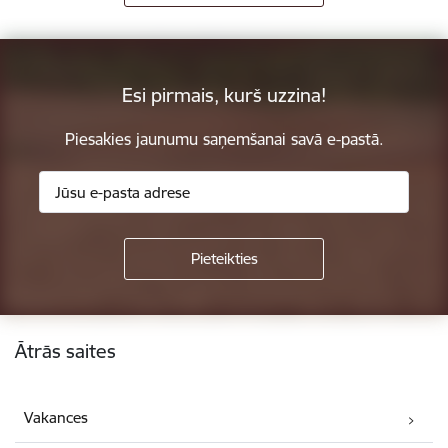
Esi pirmais, kurš uzzina!
Piesakies jaunumu saņemšanai savā e-pastā.
Kājene
Ātrās saites
Vakances