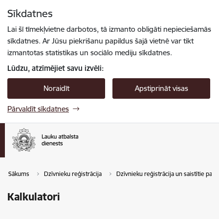
Pāriet uz lapas saturu
Sīkdatnes
Spied
lai meklētu
Enter
Lai šī tīmekļvietne darbotos, tā izmanto obligāti nepieciešamās
sīkdatnes. Ar Jūsu piekrišanu papildus šajā vietnē var tikt
izmantotas statistikas un sociālo mediju sīkdatnes.
Lūdzu, atzīmējiet savu izvēli:
Noraidīt
Apstiprināt visas
Pārvaldīt sīkdatnes
Sākums
Dzīvnieku reģistrācija
Dzīvnieku reģistrācija un saistītie pak
Kalkulatori