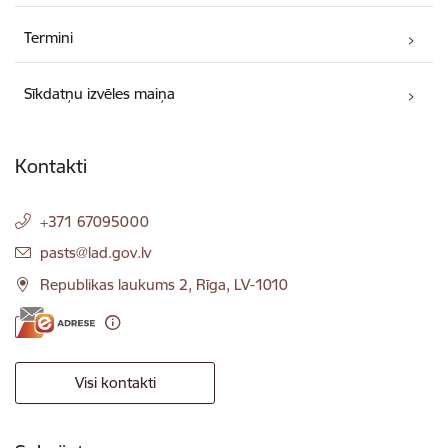
Termini
Sīkdatņu izvēles maiņa
Kontakti
+371 67095000
E-pasts:
pasts@lad.gov.lv
Republikas laukums 2, Rīga, LV-1010
Visi kontakti