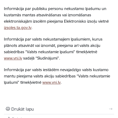
Informācija par publisku personu nekustamo īpašumu un
kustamās mantas atsavināšanas vai iznomāšanas
elektroniskajām izsolēm pieejama Elektronisko izsoļu vietnē
izsoles.ta.gov.lv
.
Informācija par valsts nekustamajiem īpašumiem, kurus
plānots atsavināt vai iznomāt, pieejama arī valsts akciju
sabiedrības “Valsts nekustamie īpašumi” tīmekļvietnē
www.vni.lv
sadaļā “Sludinājumi”.
Informācija par valsts iestādēm nevajadzīgo valsts kustamo
mantu pieejama valsts akciju sabiedrības “Valsts nekustamie
īpašumi” tīmekļvietnē
www.vni.lv
.
Drukāt lapu