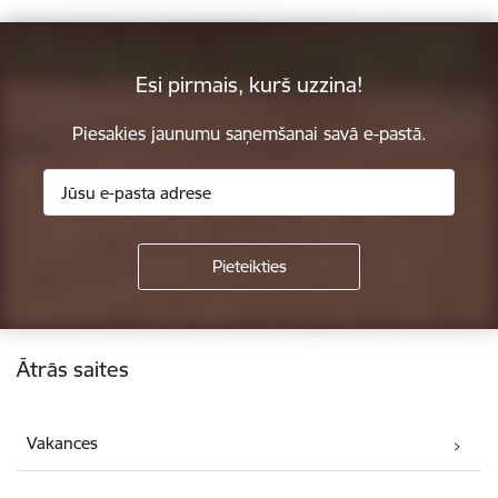
Esi pirmais, kurš uzzina!
Piesakies jaunumu saņemšanai savā e-pastā.
Kājene
Ātrās saites
Vakances