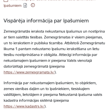
īpašumiem
Vispārēja informācija par īpašumiem
Zemesgrāmatās ieraksta nekustamus īpašumus un nostiprina
ar tiem saistītās tiesības. Zemesgrāmatas ir visiem pieejamas,
un to ierakstiem ir publiska ticamība. Atbilstoši Zemesgrāmatu
likuma 1.pantam nekustamo īpašumu ierakstīšana un lietu
tiesību nostiprināšana ir obligāta. Attiecīgi informācija par
nekustamajiem īpašumiem ir pieejama Valsts vienotajā
datorizētajā zemesgrāmatā (pieejama
https://www.zemesgramata.lv/
).
Informācija par nekustamajiem īpašumiem, to objektiem,
zemes vienības daļām un to īpašniekiem, tiesiskajiem
valdītājiem, lietotājiem ir pieejama Nekustamā īpašuma valsts
kadastra informācijas sistēmā (pieejama
https://www.kadastrs.lv/
).