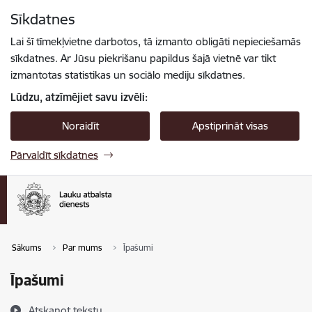
Pāriet uz lapas saturu
Sīkdatnes
Spied
lai meklētu
Enter
Lai šī tīmekļvietne darbotos, tā izmanto obligāti nepieciešamās
sīkdatnes. Ar Jūsu piekrišanu papildus šajā vietnē var tikt
izmantotas statistikas un sociālo mediju sīkdatnes.
Lūdzu, atzīmējiet savu izvēli:
Noraidīt
Apstiprināt visas
Pārvaldīt sīkdatnes
Sākums
Par mums
Īpašumi
Īpašumi
Atskaņot tekstu