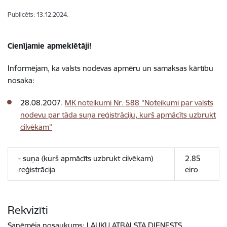
Publicēts: 13.12.2024.
Cienījamie apmeklētāji!
Informējam, ka valsts nodevas apmēru un samaksas kārtību
nosaka:
28.08.2007.
MK noteikumi Nr. 588 "Noteikumi par valsts
nodevu par tāda suņa reģistrāciju, kurš apmācīts uzbrukt
cilvēkam"
- suņa (kurš apmācīts uzbrukt cilvēkam)
2.85
reģistrācija
eiro
Rekvizīti
Saņēmēja nosaukums:
LAUKU ATBALSTA DIENESTS