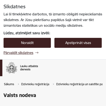
Pāriet uz lapas saturu
Sīkdatnes
Spied
lai meklētu
Enter
Lai šī tīmekļvietne darbotos, tā izmanto obligāti nepieciešamās
sīkdatnes. Ar Jūsu piekrišanu papildus šajā vietnē var tikt
izmantotas statistikas un sociālo mediju sīkdatnes.
Lūdzu, atzīmējiet savu izvēli:
Noraidīt
Apstiprināt visas
Pārvaldīt sīkdatnes
Sākums
Dzīvnieku reģistrācija
Dzīvnieku reģistrācija un saistītie pak
Valsts nodeva