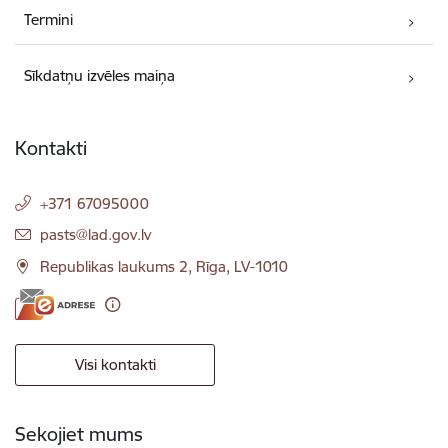
Termini
Sīkdatņu izvēles maiņa
Kontakti
+371 67095000
E-pasts:
pasts@lad.gov.lv
Republikas laukums 2, Rīga, LV-1010
Visi kontakti
Sekojiet mums