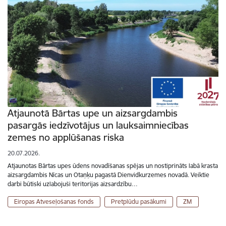
Atjaunotā Bārtas upe un aizsargdambis
pasargās iedzīvotājus un lauksaimniecības
zemes no applūšanas riska
20.07.2026.
Atjaunotas Bārtas upes ūdens novadīšanas spējas un nostiprināts labā krasta
aizsargdambis Nīcas un Otaņķu pagastā Dienvidkurzemes novadā. Veiktie
darbi būtiski uzlabojuši teritorijas aizsardzību…
Eiropas Atveseļošanas fonds
Pretplūdu pasākumi
ZM
Lapošana