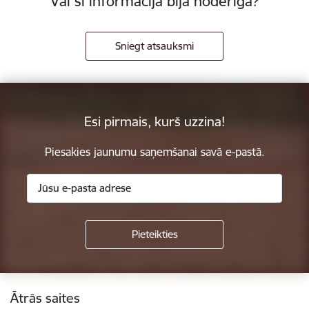
Vai šī informācija bija noderīga?
Sniegt atsauksmi
Esi pirmais, kurš uzzina!
Piesakies jaunumu saņemšanai savā e-pastā.
Kājene
Ātrās saites