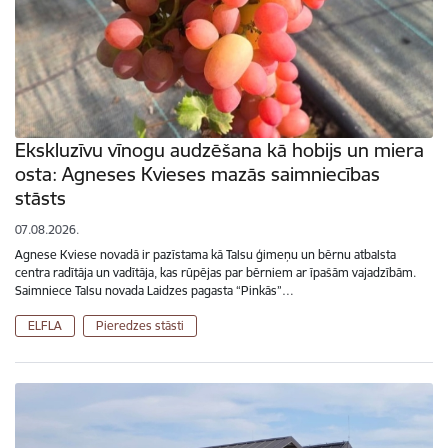
Ekskluzīvu vīnogu audzēšana kā hobijs un miera
osta: Agneses Kvieses mazās saimniecības
stāsts
07.08.2026.
Agnese Kviese novadā ir pazīstama kā Talsu ģimeņu un bērnu atbalsta
centra radītāja un vadītāja, kas rūpējas par bērniem ar īpašām vajadzībām.
Saimniece Talsu novada Laidzes pagasta “Pinkās”…
ELFLA
Pieredzes stāsti