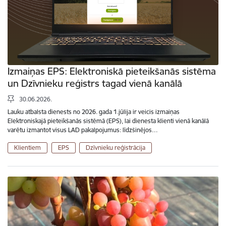
Izmaiņas EPS: Elektroniskā pieteikšanās sistēma
un Dzīvnieku reģistrs tagad vienā kanālā
30.06.2026.
Lauku atbalsta dienests no 2026. gada 1.jūlija ir veicis izmaiņas
Elektroniskajā pieteikšanās sistēmā (EPS), lai dienesta klienti vienā kanālā
varētu izmantot visus LAD pakalpojumus: līdzšinējos…
Klientiem
EPS
Dzīvnieku reģistrācija