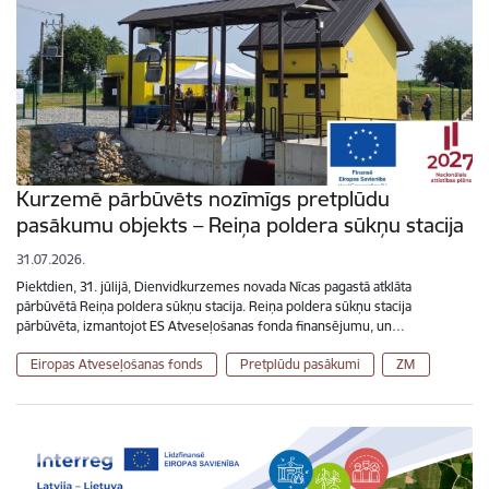
Kurzemē pārbūvēts nozīmīgs pretplūdu
pasākumu objekts – Reiņa poldera sūkņu stacija
31.07.2026.
Piektdien, 31. jūlijā, Dienvidkurzemes novada Nīcas pagastā atklāta
pārbūvētā Reiņa poldera sūkņu stacija. Reiņa poldera sūkņu stacija
pārbūvēta, izmantojot ES Atveseļošanas fonda finansējumu, un…
Eiropas Atveseļošanas fonds
Pretplūdu pasākumi
ZM