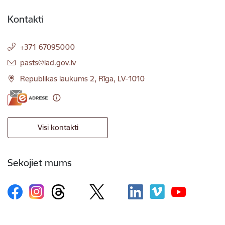
Kontakti
+371 67095000
E-pasts:
pasts@lad.gov.lv
Republikas laukums 2, Rīga, LV-1010
Visi kontakti
Sekojiet mums