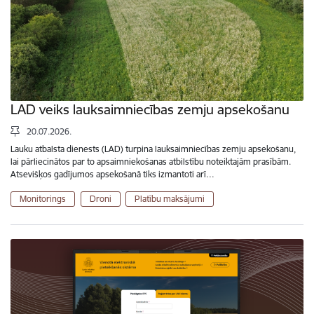
LAD veiks lauksaimniecības zemju apsekošanu
20.07.2026.
Lauku atbalsta dienests (LAD) turpina lauksaimniecības zemju apsekošanu,
lai pārliecinātos par to apsaimniekošanas atbilstību noteiktajām prasībām.
Atsevišķos gadījumos apsekošanā tiks izmantoti arī…
Monitorings
Droni
Platību maksājumi