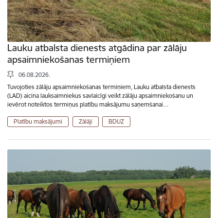
Lauku atbalsta dienests atgādina par zālāju
apsaimniekošanas termiņiem
06.08.2026.
Tuvojoties zālāju apsaimniekošanas termiņiem, Lauku atbalsta dienests
(LAD) aicina lauksaimniekus savlaicīgi veikt zālāju apsaimniekošanu un
ievērot noteiktos termiņus platību maksājumu saņemšanai…
Platību maksājumi
Zālāji
BDUZ