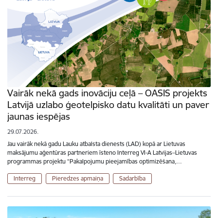
Vairāk nekā gads inovāciju ceļā – OASIS projekts
Latvijā uzlabo ģeotelpisko datu kvalitāti un paver
jaunas iespējas
29.07.2026.
Jau vairāk nekā gadu Lauku atbalsta dienests (LAD) kopā ar Lietuvas
maksājumu aģentūras partneriem īsteno Interreg VI-A Latvijas–Lietuvas
programmas projektu “Pakalpojumu pieejamības optimizēšana,…
Interreg
Pieredzes apmaiņa
Sadarbība