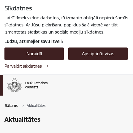
Pāriet uz lapas saturu
Sīkdatnes
Spied
lai meklētu
Enter
Lai šī tīmekļvietne darbotos, tā izmanto obligāti nepieciešamās
sīkdatnes. Ar Jūsu piekrišanu papildus šajā vietnē var tikt
izmantotas statistikas un sociālo mediju sīkdatnes.
Lūdzu, atzīmējiet savu izvēli:
Noraidīt
Apstiprināt visas
Pārvaldīt sīkdatnes
Sākums
Aktualitātes
Aktualitātes