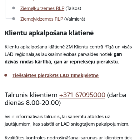
Ziemeļkurzemes RLP
(Talsos)
Ziemeļvidzemes RLP
(Valmierā)
Klientu apkalpošana klātienē
Klientu apkalpošana klātienē ZM Klientu centrā Rīgā un visās
LAD reģionālajās lauksaimniecības pārvaldēs notiek
gan
dzīvās rindas kārtībā, gan ar iepriekšēju pierakstu
.
Tiešsaistes pieraksts LAD tīmekļvietnē
Tālrunis klientiem
+371 67095000
(darba
dienās 8.00-20.00)
Šis ir informatīvais tālrunis, lai saņemtu atbildes uz
jautājumiem, kas saistīti ar LAD sniegtajiem pakalpojumiem.
Kvalitātes kontroles nodrošināšanai sarunas ar klientiem tiek