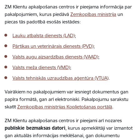
ZM Klientu apkalpošanas centros ir pieejama informācija par
pakalpojumiem, kurus piedāvā
Zemkopības ministrija
un
piecas tās padotībā esošās iestādes:
Lauku atbalsta dienests (LAD)
;
Pārtikas un veterinārais dienests (PVD)
;
Valsts augu aizsardzības dienests (VAAD)
;
Valsts meža dienests (VMD)
;
Valsts tehniskās uzraudzības aģentūra (VTUA)
.
Vairākiem no pakalpojumiem var iesniegt dokumentus gan
papīra formātā, gan arī elektroniski. Pakalpojumu sarakstu
skatīt
Zemkopības ministrijas Koplietošanas portālā
.
ZM Klientu apkalpošanas centros ir pieejami arī nozares
publiskie bezmaksas datori
, kurus apmeklētāji var izmantot
gan aktuālās informācijas meklēšanai, gan dokumentu