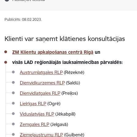
Publicēts: 08.02.2023.
Klienti var saņemt klātienes konsultācijas
ZM Klientu apkalpošanas centrā Rīgā
un
visās LAD reģionālajās lauksaimniecības pārvaldēs:
Austrumlatgales RLP
(Rēzeknē)
Dienvidkurzemes RLP
(Saldū)
Dienvidlatgales RLP
(Preiļos)
Lielrīgas RLP
(Ogrē)
Viduslatvijas RLP
(Jēkabpilī)
Zemgales RLP
(Jelgavā)
Ziemeļaustrumu RLP
(Gulbenē)