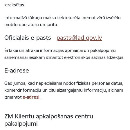
ierakstītas.
Informatīvā tālruņa maksa tiek ieturēta, ņemot vērā izvēlēto
mobilo operatoru un tarifu.
Oficiālais e-pasts -
pasts@lad.gov.lv
Ērtākai un ātrākai informācijas apmaiņai un pakalpojumu
saņemšanai iesakām izmantot elektroniskos saziņas līdzekļus.
E-adrese
Gadījumos, kad nepieciešams nodot fiziskās personas datus,
komercinformāciju un citu aizsargājamu informāciju, aicinām
izmantot
e-adresi
!
ZM Klientu apkalpošanas centru
pakalpojumi