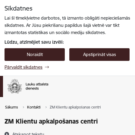
Pāriet uz lapas saturu
Sīkdatnes
Spied
lai meklētu
Enter
Lai šī tīmekļvietne darbotos, tā izmanto obligāti nepieciešamās
sīkdatnes. Ar Jūsu piekrišanu papildus šajā vietnē var tikt
izmantotas statistikas un sociālo mediju sīkdatnes.
Lūdzu, atzīmējiet savu izvēli:
Noraidīt
Apstiprināt visas
Pārvaldīt sīkdatnes
Sākums
Kontakti
ZM Klientu apkalpošanas centri
ZM Klientu apkalpošanas centri
Atskaņot tekstu