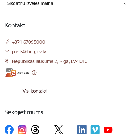
Sīkdatņu izvēles maiņa
Kontakti
+371 67095000
E-pasts:
pasts@lad.gov.lv
Republikas laukums 2, Rīga, LV-1010
Visi kontakti
Sekojiet mums