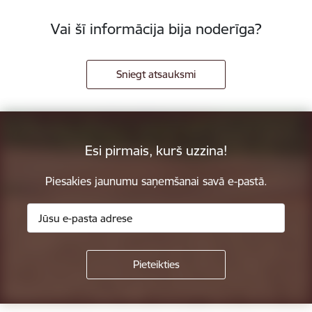
Vai šī informācija bija noderīga?
Sniegt atsauksmi
Esi pirmais, kurš uzzina!
Piesakies jaunumu saņemšanai savā e-pastā.
Kājene