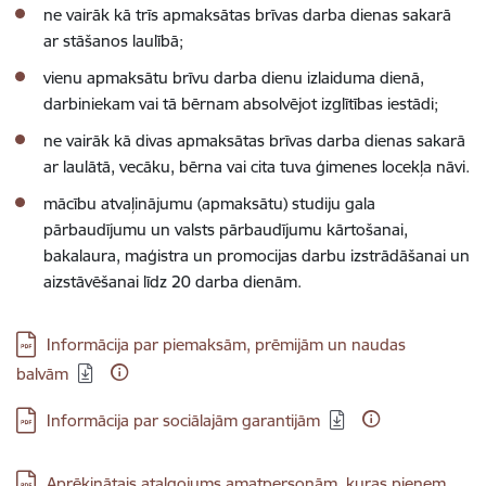
ne vairāk kā trīs apmaksātas brīvas darba dienas sakarā
ar stāšanos laulībā;
vienu apmaksātu brīvu darba dienu izlaiduma dienā,
darbiniekam vai tā bērnam absolvējot izglītības iestādi;
ne vairāk kā divas apmaksātas brīvas darba dienas sakarā
ar laulātā, vecāku, bērna vai cita tuva ģimenes locekļa nāvi.
mācību atvaļinājumu (apmaksātu) studiju gala
pārbaudījumu un valsts pārbaudījumu kārtošanai,
bakalaura, maģistra un promocijas darbu izstrādāšanai un
aizstāvēšanai līdz 20 darba dienām.
Lejupielādēt:
Informācija par piemaksām, prēmijām un naudas
balvām
Lejupielādēt:
Informācija par sociālajām garantijām
Lejupielādēt:
Aprēķinātais atalgojums amatpersonām, kuras pieņem