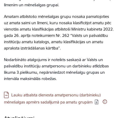
līmenim un mēnešalgas grupai.
Amatam atbilstošo mēnešalgas grupu nosaka pamatojoties
uz amata saimi un līmeni, kuru nosaka klasificējot amatu pēc
vienotās amatu klasifikācijas atbilstoši Ministru kabineta 2022.
gada 26. aprīļa noteikumiem Nr. 262 “Valsts un pašvaldību
institūciju amatu katalogs, amatu klasifikācijas un amatu
apraksta izstrādāšanas kārtība”.
Nodarbināto atalgojums ir noteikts saskaņā ar Valsts un
pašvaldību institūciju amatpersonu un darbinieku atlīdzības
likuma 3.pielikumu, nepārsniedzot mēnešalgu grupas un
intervāla maksimālās robežas.
Lejupielādēt:
Lauku atbalsta dienesta amatpersonu (darbinieku)
mēnešalgas apmērs sadalījumā pa amatu grupām