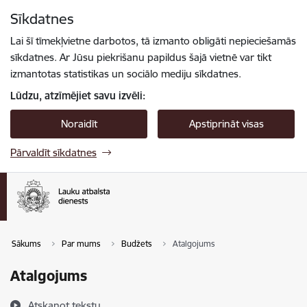
Pāriet uz lapas saturu
Sīkdatnes
Spied
lai meklētu
Enter
Lai šī tīmekļvietne darbotos, tā izmanto obligāti nepieciešamās
sīkdatnes. Ar Jūsu piekrišanu papildus šajā vietnē var tikt
izmantotas statistikas un sociālo mediju sīkdatnes.
Lūdzu, atzīmējiet savu izvēli:
Noraidīt
Apstiprināt visas
Pārvaldīt sīkdatnes
Sākums
Par mums
Budžets
Atalgojums
Atalgojums
Atskaņot tekstu