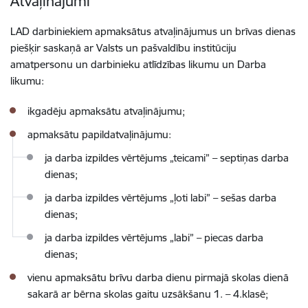
Atvaļinājumi
LAD darbiniekiem apmaksātus atvaļinājumus un brīvas dienas
piešķir saskaņā ar Valsts un pašvaldību institūciju
amatpersonu un darbinieku atlīdzības likumu un Darba
likumu:
ikgadēju apmaksātu atvaļinājumu;
apmaksātu papildatvaļinājumu:
ja darba izpildes vērtējums „teicami” – septiņas darba
dienas;
ja darba izpildes vērtējums „ļoti labi” – sešas darba
dienas;
ja darba izpildes vērtējums „labi” – piecas darba
dienas;
vienu apmaksātu brīvu darba dienu pirmajā skolas dienā
sakarā ar bērna skolas gaitu uzsākšanu 1. – 4.klasē;