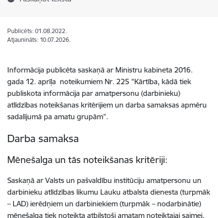
Publicēts: 01.08.2022.
Atjaunināts: 10.07.2026.
Informācija publicēta saskaņā ar Ministru kabineta 2016.
gada 12. aprīļa noteikumiem Nr. 225 "Kārtība, kādā tiek
publiskota informācija par amatpersonu (darbinieku)
atlīdzības noteikšanas kritērijiem un darba samaksas apmēru
sadalījumā pa amatu grupām”.
Darba samaksa
Mēnešalga un tās noteikšanas kritēriji:
Saskaņā ar Valsts un pašvaldību institūciju amatpersonu un
darbinieku atlīdzības likumu Lauku atbalsta dienesta (turpmāk
– LAD) ierēdņiem un darbiniekiem (turpmāk – nodarbinātie)
mēnešalga tiek noteikta atbilstoši amatam noteiktajai saimei,