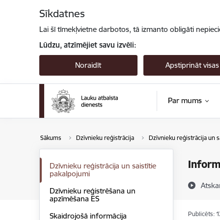
Pāriet uz lapas saturu
Sīkdatnes
Lai šī tīmekļvietne darbotos, tā izmanto obligāti nepiec
Lūdzu, atzīmējiet savu izvēli:
Noraidīt
Apstiprināt visas
Par mums
Sākums
Dzīvnieku reģistrācija
Dzīvnieku reģistrācija un s
Inform
Dzīvnieku reģistrācija un saistītie
pakalpojumi
Atska
Dzīvnieku reģistrēšana un
apzīmēšana ES
Publicēts: 
Skaidrojošā informācija