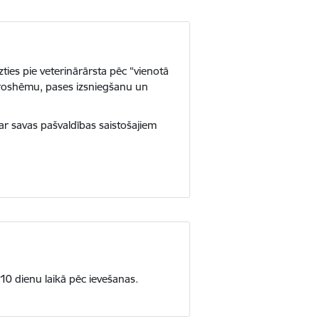
ties pie veterinārārsta pēc “vienotā
ikroshēmu, pases izsniegšanu un
r savas pašvaldības saistošajiem
 10 dienu laikā pēc ievešanas.