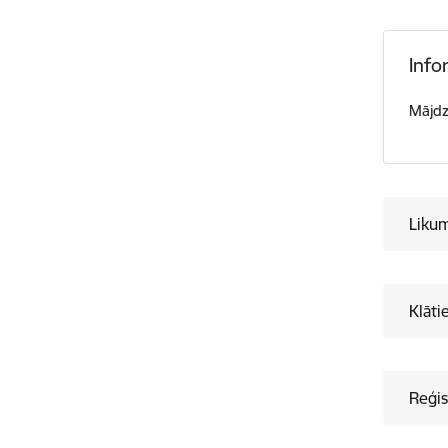
Info
Mājdz
Liku
Klāti
Reģis