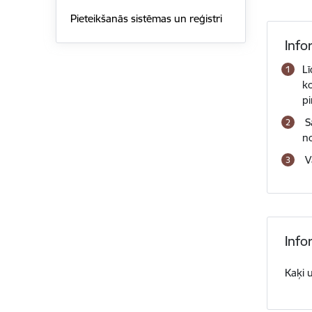
Pieteikšanās sistēmas un reģistri
Info
Lī
k
p
S
n
V
Info
Kaķi 