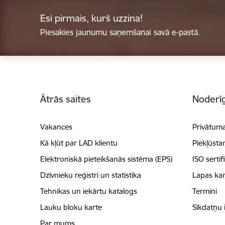
Esi pirmais, kurš uzzina!
Piesakies jaunumu saņemšanai savā e-pastā.
Kājene
Ātrās saites
Noderīg
Vakances
Privātuma
Kā kļūt par LAD klientu
Piekļūsta
Elektroniskā pieteikšanās sistēma (EPS)
ISO sertif
Dzīvnieku reģistri un statistika
Lapas kar
Tehnikas un iekārtu katalogs
Termini
Lauku bloku karte
Sīkdatņu 
Par mums