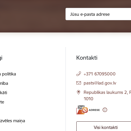
i
Kontakti
 politika
+371 67095000
E-pasts:
pasts@lad.gov.lv
mība
Republikas laukums 2, R
ikāti
1010
te
izvēles maiņa
Visi kontakti