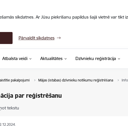
iešamās sīkdatnes. Ar Jūsu piekrišanu papildus šajā vietnē var tikt i
Pārvaldīt sīkdatnes
Atbalsta veidi
Aktualitātes
Dzīvnieku reģistrācija
aistītie pakalpojumi
Mājas (istabas) dzīvnieku notikumu reģistrēšana
Info
ācija par reģistrēšanu
ņot tekstu
12.12.2024.