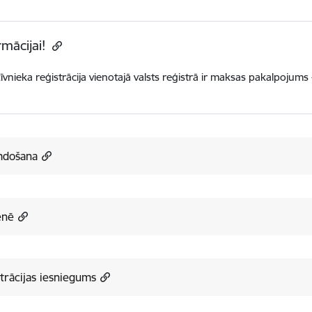
rmācijai!
īvnieka reģistrācija vienotajā valsts reģistrā ir maksas pakalpojums
mdošana
enē
trācijas iesniegums