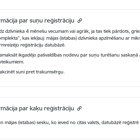
rmācija par suņu reģistrāciju
dz dzīvnieka 4 mēnešu vecumam vai agrāk, ja tas tiek pārdots, griez
omplekta”, kas iekļauj: mājas (istabas) dzīvnieka apzīmēšanu ar m
irmreizējo reģistrāciju datubāzē.
amaksāt ikgadējo pašvaldības nodevu par suņu turēšanu saskaņā a
oteikumiem.
akcinēt suni pret trakumsērgu.
rmācija par kaķu reģistrāciju
un mājas (istabas) sesku, ko ieved no citas valsts, datubāzē reģistrē