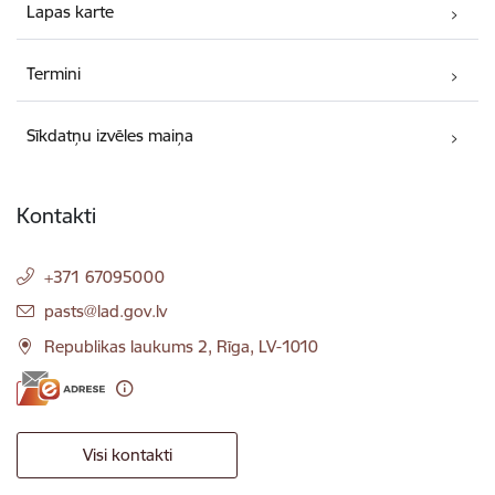
Lapas karte
Termini
Sīkdatņu izvēles maiņa
Kontakti
+371 67095000
E-pasts:
pasts@lad.gov.lv
Republikas laukums 2, Rīga, LV-1010
Visi kontakti