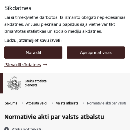
Pāriet uz lapas saturu
Sīkdatnes
Spied
lai meklētu
Enter
Lai šī tīmekļvietne darbotos, tā izmanto obligāti nepieciešamās
sīkdatnes. Ar Jūsu piekrišanu papildus šajā vietnē var tikt
izmantotas statistikas un sociālo mediju sīkdatnes.
Lūdzu, atzīmējiet savu izvēli:
Noraidīt
Apstiprināt visas
Pārvaldīt sīkdatnes
Sākums
Atbalsta veidi
Valsts atbalsts
Normatīvie akti par valsts a
Normatīvie akti par valsts atbalstu
Atskaņot tekstu