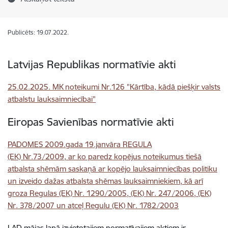
Publicēts: 19.07.2022.
Latvijas Republikas normatīvie akti
25.02.2025. MK noteikumi Nr.126 "Kārtība, kādā piešķir valsts
atbalstu lauksaimniecībai"
Eiropas Savienības normatīvie akti
PADOMES 2009.gada 19.janvāra REGULA
(EK) Nr.73/2009, ar ko paredz kopējus noteikumus tiešā
atbalsta shēmām saskaņā ar kopējo lauksaimniecības politiku
un izveido dažas atbalsta shēmas lauksaimniekiem, kā arī
groza Regulas (EK) Nr. 1290/2005, (EK) Nr. 247/2006, (EK)
Nr. 378/2007 un atceļ Regulu (EK) Nr. 1782/2003
LAD mājas lapā izvietotajiem normatīvajiem aktiem ir