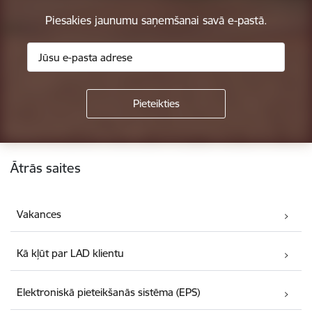
Piesakies jaunumu saņemšanai savā e-pastā.
Kājene
Ātrās saites
Vakances
Kā kļūt par LAD klientu
Elektroniskā pieteikšanās sistēma (EPS)