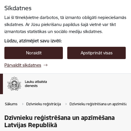
Pāriet uz lapas saturu
Sīkdatnes
Spied
lai meklētu
Enter
Lai šī tīmekļvietne darbotos, tā izmanto obligāti nepieciešamās
sīkdatnes. Ar Jūsu piekrišanu papildus šajā vietnē var tikt
izmantotas statistikas un sociālo mediju sīkdatnes.
Lūdzu, atzīmējiet savu izvēli:
Noraidīt
Apstiprināt visas
Pārvaldīt sīkdatnes
Sākums
Dzīvnieku reģistrācija
Dzīvnieku reģistrēšana un apzīmēšan
Dzīvnieku reģistrēšana un apzīmēšana
Latvijas Republikā