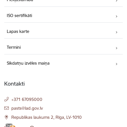
ISO sertifikāti
Lapas karte
Termini
Sīkdatņu izvēles maiņa
Kontakti
+371 67095000
E-pasts:
pasts@lad.gov.lv
Republikas laukums 2, Rīga, LV-1010