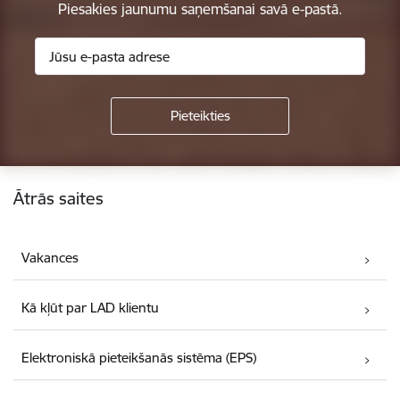
Piesakies jaunumu saņemšanai savā e-pastā.
Kājene
Ātrās saites
Vakances
Kā kļūt par LAD klientu
Elektroniskā pieteikšanās sistēma (EPS)