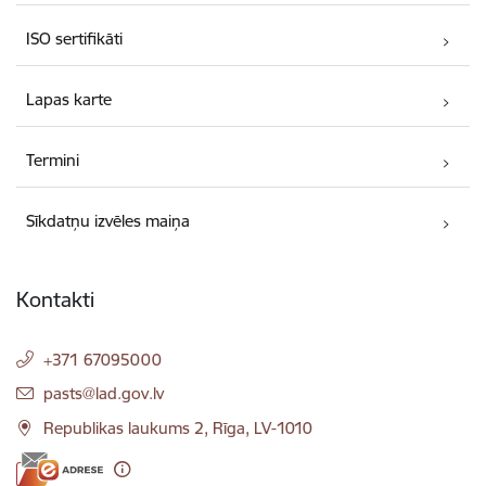
ISO sertifikāti
Lapas karte
Termini
Sīkdatņu izvēles maiņa
Kontakti
+371 67095000
E-pasts:
pasts@lad.gov.lv
Republikas laukums 2, Rīga, LV-1010