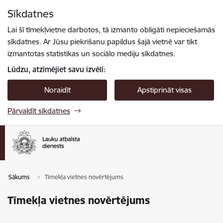
Pāriet uz lapas saturu
Sīkdatnes
Spied
lai meklētu
Enter
Lai šī tīmekļvietne darbotos, tā izmanto obligāti nepieciešamās
sīkdatnes. Ar Jūsu piekrišanu papildus šajā vietnē var tikt
izmantotas statistikas un sociālo mediju sīkdatnes.
Lūdzu, atzīmējiet savu izvēli:
Noraidīt
Apstiprināt visas
Pārvaldīt sīkdatnes
Sākums
Tīmekļa vietnes novērtējums
Tīmekļa vietnes novērtējums