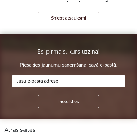
Sniegt atsauksmi
Esi pirmais, kurš uzzina!
Piesakies jaunumu saņemšanai savā e-pastā.
Kājene
Ātrās saites