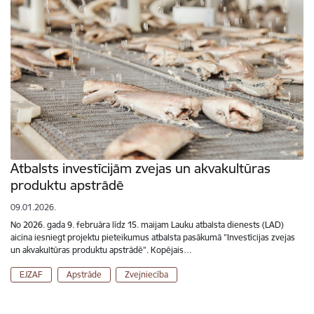
Atbalsts investīcijām zvejas un akvakultūras
produktu apstrādē
09.01.2026.
No 2026. gada 9. februāra līdz 15. maijam Lauku atbalsta dienests (LAD)
aicina iesniegt projektu pieteikumus atbalsta pasākumā "Investīcijas zvejas
un akvakultūras produktu apstrādē". Kopējais…
EJZAF
Apstrāde
Zvejniecība
Lapošana