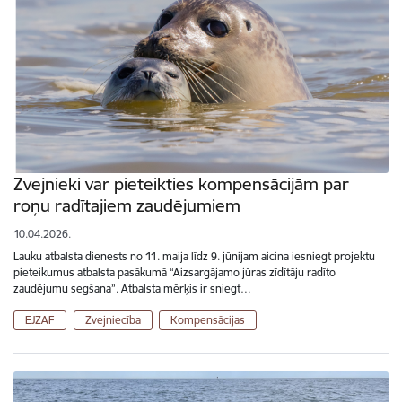
Zvejnieki var pieteikties kompensācijām par
roņu radītajiem zaudējumiem
10.04.2026.
Lauku atbalsta dienests no 11. maija līdz 9. jūnijam aicina iesniegt projektu
pieteikumus atbalsta pasākumā “Aizsargājamo jūras zīdītāju radīto
zaudējumu segšana”. Atbalsta mērķis ir sniegt…
EJZAF
Zvejniecība
Kompensācijas