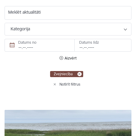
Meklēt aktualitāti
Kategorija
Datums no
Datums līdz
Aizvērt
Zvejniecība
Notīrīt filtrus