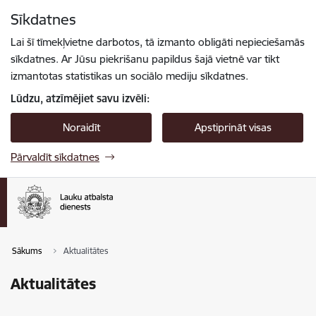
Pāriet uz lapas saturu
Sīkdatnes
Spied
lai meklētu
Enter
Lai šī tīmekļvietne darbotos, tā izmanto obligāti nepieciešamās
sīkdatnes. Ar Jūsu piekrišanu papildus šajā vietnē var tikt
izmantotas statistikas un sociālo mediju sīkdatnes.
Lūdzu, atzīmējiet savu izvēli:
Noraidīt
Apstiprināt visas
Pārvaldīt sīkdatnes
Sākums
Aktualitātes
Aktualitātes