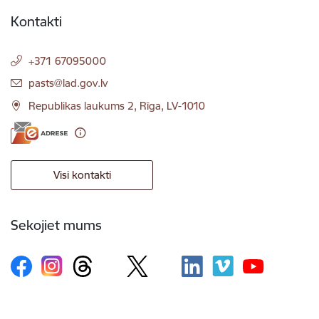
Kontakti
+371 67095000
E-pasts:
pasts@lad.gov.lv
Republikas laukums 2, Rīga, LV-1010
Visi kontakti
Sekojiet mums