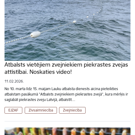
Atbalsts vietējiem zvejniekiem piekrastes zvejas
attīstībai. Noskaties video!
11.02.2026.
No 10. marta līdz 15. maijam Lauku atbalsta dienests aicina pieteikties
atbalstam pasākumā "Atbalsts zvejniekiem piekrastes zvejā”, kura mērķis ir
saglabāt piekrastes zveju Latvijā, atbalstīt…
EJZAF
Zivsaimniecība
Zvejniecība