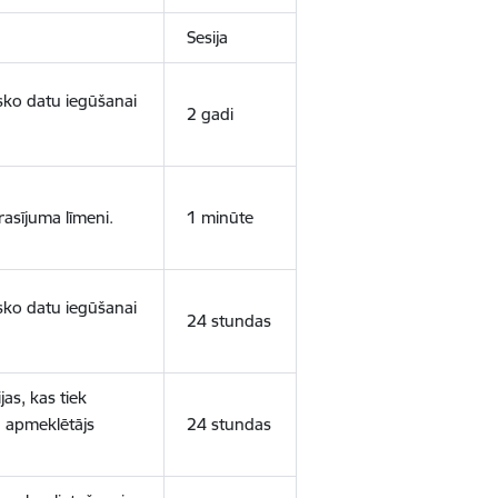
Sesija
isko datu iegūšanai
2 gadi
rasījuma līmeni.
1 minūte
isko datu iegūšanai
24 stundas
as, kas tiek
ā apmeklētājs
24 stundas