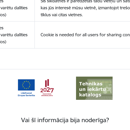
es
Šīs sīkdatnes ir paredzētas tādu vietņu un sat
varētu dalīties
kas jūs interesē mūsu vietnē, izmantojot treš
los)
tīklus vai citas vietnes.
es
varētu dalīties
Cookie is needed for all users for sharing con
los)
Vai šī informācija bija noderīga?