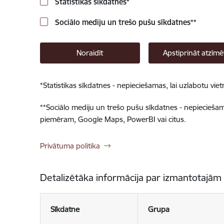
Statistikas sīkdatnes
*
Sociālo mediju un trešo pušu sīkdatnes
**
Noraidīt
Apstiprināt atzīmē
*
Statistikas sīkdatnes - nepieciešamas, lai uzlabotu v
**
Sociālo mediju un trešo pušu sīkdatnes - nepieciešamas
piemēram, Google Maps, PowerBI vai citus.
Privātuma politika
Detalizētāka informācija par izmantotajām
Sīkdatne
Grupa