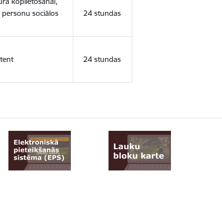
ura koplietošanai,
o personu sociālos
24 stundas
tent
24 stundas