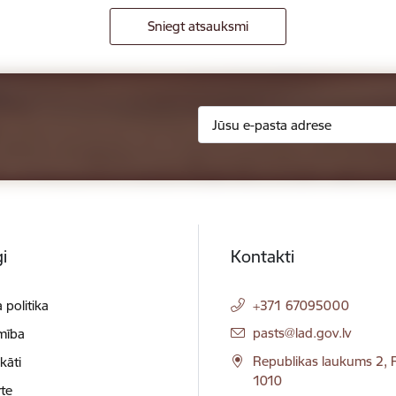
Sniegt atsauksmi
i
Kontakti
 politika
+371 67095000
E-pasts:
pasts@lad.gov.lv
mība
Republikas laukums 2, R
ikāti
1010
te