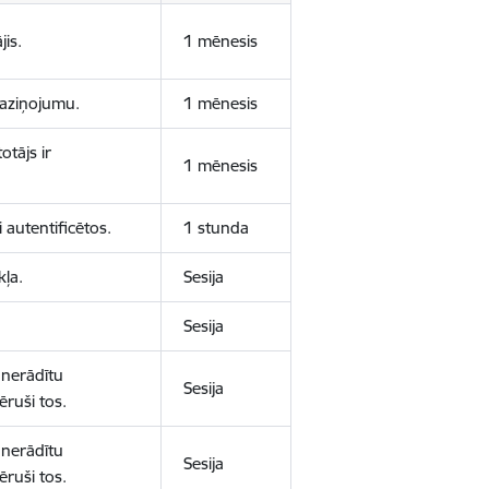
jis.
1 mēnesis
 paziņojumu.
1 mēnesis
otājs ir
1 mēnesis
 autentificētos.
1 stunda
kļa.
Sesija
Sesija
 nerādītu
Sesija
ēruši tos.
 nerādītu
Sesija
ēruši tos.