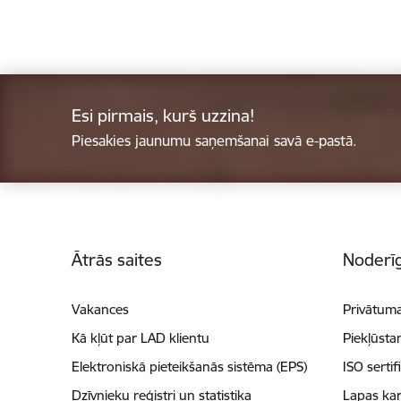
Esi pirmais, kurš uzzina!
Piesakies jaunumu saņemšanai savā e-pastā.
Kājene
Ātrās saites
Noderīg
Vakances
Privātuma
Kā kļūt par LAD klientu
Piekļūsta
Elektroniskā pieteikšanās sistēma (EPS)
ISO sertif
Dzīvnieku reģistri un statistika
Lapas kar