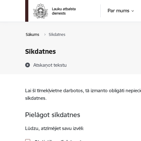
Pāriet uz lapas saturu
Par mums
Sākums
Sīkdatnes
Sīkdatnes
Atskaņot tekstu
Lai šī tīmekļvietne darbotos, tā izmanto obligāti nepiec
sīkdatnes.
Pielāgot sīkdatnes
Lūdzu, atzīmējiet savu izvēli: