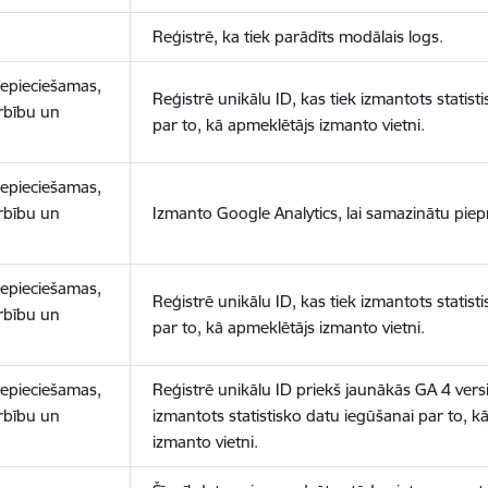
Reģistrē, ka tiek parādīts modālais logs.
nepieciešamas,
Reģistrē unikālu ID, kas tiek izmantots statist
arbību un
par to, kā apmeklētājs izmanto vietni.
nepieciešamas,
arbību un
Izmanto Google Analytics, lai samazinātu piep
nepieciešamas,
Reģistrē unikālu ID, kas tiek izmantots statist
arbību un
par to, kā apmeklētājs izmanto vietni.
nepieciešamas,
Reģistrē unikālu ID priekš jaunākās GA 4 versij
arbību un
izmantots statistisko datu iegūšanai par to, k
izmanto vietni.