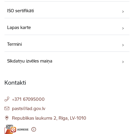
ISO sertifikāti
Lapas karte
Termini
Sīkdatņu izvēles maiņa
Kontakti
+371 67095000
E-pasts:
pasts@lad.gov.lv
Republikas laukums 2, Rīga, LV-1010