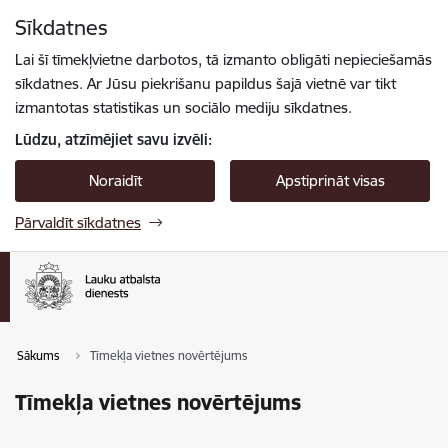
Pāriet uz lapas saturu
Sīkdatnes
Spied
lai meklētu
Enter
Lai šī tīmekļvietne darbotos, tā izmanto obligāti nepieciešamās
sīkdatnes. Ar Jūsu piekrišanu papildus šajā vietnē var tikt
izmantotas statistikas un sociālo mediju sīkdatnes.
Lūdzu, atzīmējiet savu izvēli:
Noraidīt
Apstiprināt visas
Pārvaldīt sīkdatnes
Sākums
Tīmekļa vietnes novērtējums
Tīmekļa vietnes novērtējums