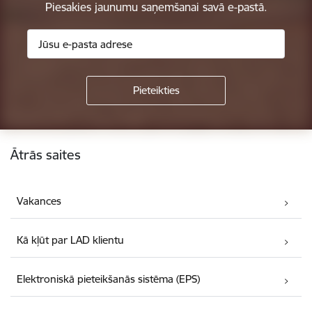
Piesakies jaunumu saņemšanai savā e-pastā.
Kājene
Ātrās saites
Vakances
Kā kļūt par LAD klientu
Elektroniskā pieteikšanās sistēma (EPS)