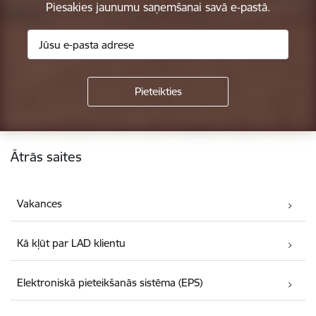
Piesakies jaunumu saņemšanai savā e-pastā.
Kājene
Ātrās saites
Vakances
Kā kļūt par LAD klientu
Elektroniskā pieteikšanās sistēma (EPS)