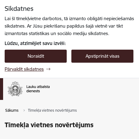
Pāriet uz lapas saturu
Sīkdatnes
Spied
lai meklētu
Enter
Lai šī tīmekļvietne darbotos, tā izmanto obligāti nepieciešamās
sīkdatnes. Ar Jūsu piekrišanu papildus šajā vietnē var tikt
izmantotas statistikas un sociālo mediju sīkdatnes.
Lūdzu, atzīmējiet savu izvēli:
Noraidīt
Apstiprināt visas
Pārvaldīt sīkdatnes
Sākums
Tīmekļa vietnes novērtējums
Tīmekļa vietnes novērtējums