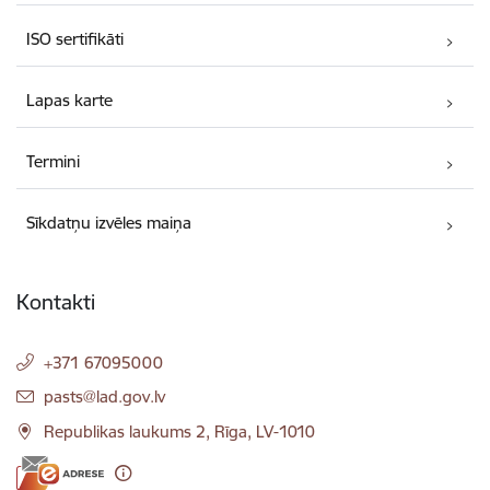
ISO sertifikāti
Lapas karte
Termini
Sīkdatņu izvēles maiņa
Kontakti
+371 67095000
E-pasts:
pasts@lad.gov.lv
Republikas laukums 2, Rīga, LV-1010