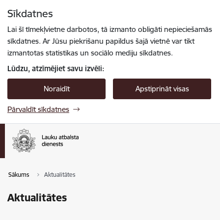
Pāriet uz lapas saturu
Sīkdatnes
Spied
lai meklētu
Enter
Lai šī tīmekļvietne darbotos, tā izmanto obligāti nepieciešamās
sīkdatnes. Ar Jūsu piekrišanu papildus šajā vietnē var tikt
izmantotas statistikas un sociālo mediju sīkdatnes.
Lūdzu, atzīmējiet savu izvēli:
Noraidīt
Apstiprināt visas
Pārvaldīt sīkdatnes
Sākums
Aktualitātes
Aktualitātes