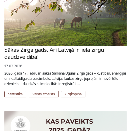
Sākas Zirga gads. Arī Latvijā ir liela zirgu
daudzveidība!
17.02.2026.
2026. gada 17. februārī sākas Sarkanā Uguns Zirga gads – kustības, enerģijas
un neatlaidīga darba simbols. Latvijas laukos zirgs joprojām ir novērtēts
dzīvnieks – daudzās saimniecībās ir reģistrēti…
Statistika
Valsts atbalsts
Zirgkopība