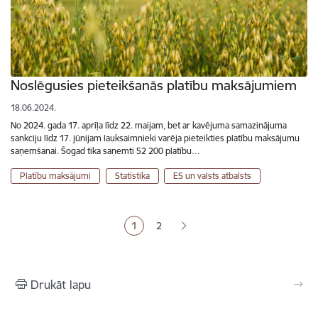
Noslēgusies pieteikšanās platību maksājumiem
18.06.2024.
No 2024. gada 17. aprīļa līdz 22. maijam, bet ar kavējuma samazinājuma
sankciju līdz 17. jūnijam lauksaimnieki varēja pieteikties platību maksājumu
saņemšanai. Šogad tika saņemti 52 200 platību…
Platību maksājumi
Statistika
ES un valsts atbalsts
Lapošana
1
2
Pašreizējā lapa
Lapa
Drukāt lapu