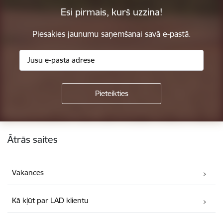
Esi pirmais, kurš uzzina!
Piesakies jaunumu saņemšanai savā e-pastā.
Kājene
Ātrās saites
Vakances
Kā kļūt par LAD klientu