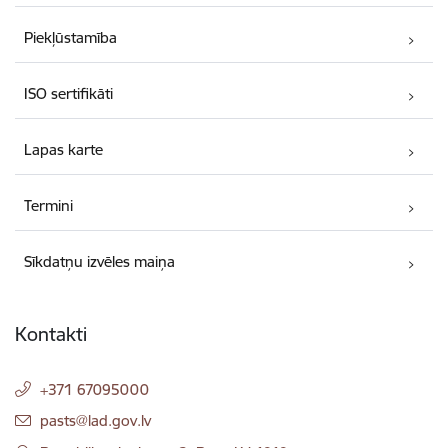
Piekļūstamība
ISO sertifikāti
Lapas karte
Termini
Sīkdatņu izvēles maiņa
Kontakti
+371 67095000
E-pasts:
pasts@lad.gov.lv