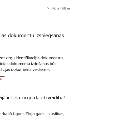
Notīrīt filtrus
ācijas dokumentu izsniegšanas
dzot zirgu identifikācijas dokumentus,
kācijas dokumenta izdošanas būs
fikācijas dokumenta veidiem –…
a
jā ir liela zirgu daudzveidība!
arkanā Uguns Zirga gads – kustības,