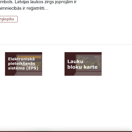
mbols. Latvijas laukos zirgs joprojām ir
imniecībās ir reģistrēti…
irgkopība