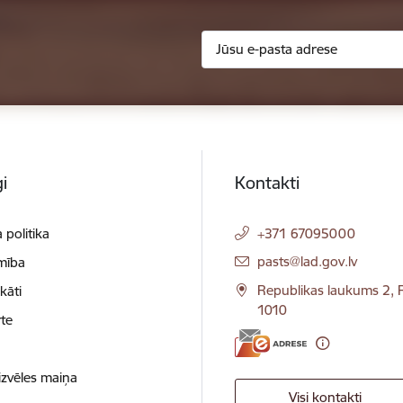
i
Kontakti
 politika
+371 67095000
E-pasts:
pasts@lad.gov.lv
mība
Republikas laukums 2, R
ikāti
1010
te
izvēles maiņa
Visi kontakti