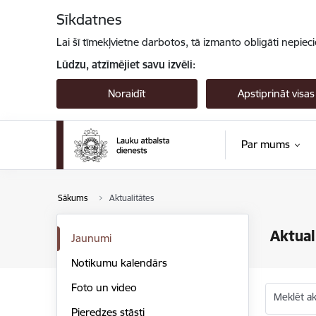
Pāriet uz lapas saturu
Sīkdatnes
Lai šī tīmekļvietne darbotos, tā izmanto obligāti nepiec
Lūdzu, atzīmējiet savu izvēli:
Noraidīt
Apstiprināt visas
Par mums
Sākums
Aktualitātes
Aktual
Jaunumi
Notikumu kalendārs
Foto un video
Meklēt akt
Pieredzes stāsti