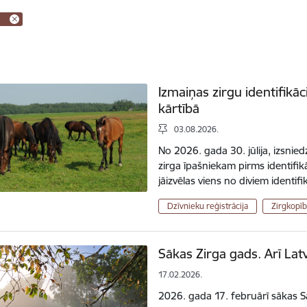
Izmaiņas zirgu identifik
kārtībā
03.08.2026.
No 2026. gada 30. jūlija, izsnie
zirga īpašniekam pirms identifi
jāizvēlas viens no diviem identi
Dzīvnieku reģistrācija
Zirgkopīb
Sākas Zirga gads. Arī Latvi
17.02.2026.
2026. gada 17. februārī sākas S