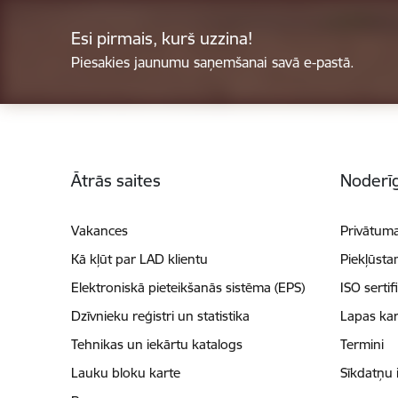
Esi pirmais, kurš uzzina!
Piesakies jaunumu saņemšanai savā e-pastā.
Kājene
Ātrās saites
Noderīg
Vakances
Privātuma
Kā kļūt par LAD klientu
Piekļūsta
Elektroniskā pieteikšanās sistēma (EPS)
ISO sertif
Dzīvnieku reģistri un statistika
Lapas kar
Tehnikas un iekārtu katalogs
Termini
Lauku bloku karte
Sīkdatņu 