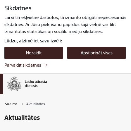
Pāriet uz lapas saturu
Sīkdatnes
Spied
lai meklētu
Enter
Lai šī tīmekļvietne darbotos, tā izmanto obligāti nepieciešamās
sīkdatnes. Ar Jūsu piekrišanu papildus šajā vietnē var tikt
izmantotas statistikas un sociālo mediju sīkdatnes.
Lūdzu, atzīmējiet savu izvēli:
Noraidīt
Apstiprināt visas
Pārvaldīt sīkdatnes
Sākums
Aktualitātes
Aktualitātes