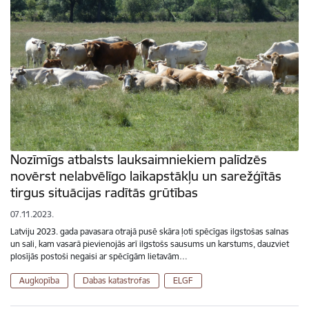
Nozīmīgs atbalsts lauksaimniekiem palīdzēs
novērst nelabvēlīgo laikapstākļu un sarežģītās
tirgus situācijas radītās grūtības
07.11.2023.
Latviju 2023. gada pavasara otrajā pusē skāra ļoti spēcīgas ilgstošas salnas
un sali, kam vasarā pievienojās arī ilgstošs sausums un karstums, dauzviet
plosījās postoši negaisi ar spēcīgām lietavām…
Augkopība
Dabas katastrofas
ELGF