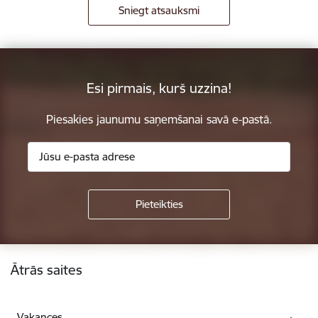
Sniegt atsauksmi
Esi pirmais, kurš uzzina!
Piesakies jaunumu saņemšanai savā e-pastā.
Kājene
Ātrās saites
Vakances