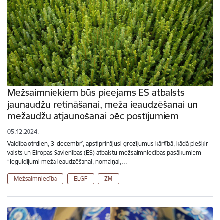
Mežsaimniekiem būs pieejams ES atbalsts
jaunaudžu retināšanai, meža ieaudzēšanai un
mežaudžu atjaunošanai pēc postījumiem
05.12.2024.
Valdība otrdien, 3. decembrī, apstiprinājusi grozījumus kārtībā, kādā piešķir
valsts un Eiropas Savienības (ES) atbalstu mežsaimniecības pasākumiem
“Ieguldījumi meža ieaudzēšanai, nomaiņai,…
Mežsaimniecība
ELGF
ZM