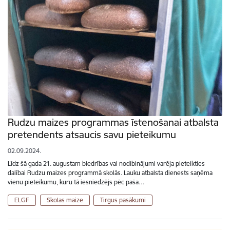
Rudzu maizes programmas īstenošanai atbalsta
pretendents atsaucis savu pieteikumu
02.09.2024.
Līdz šā gada 21. augustam biedrības vai nodibinājumi varēja pieteikties
dalībai Rudzu maizes programmā skolās. Lauku atbalsta dienests saņēma
vienu pieteikumu, kuru tā iesniedzējs pēc paša…
ELGF
Skolas maize
Tirgus pasākumi