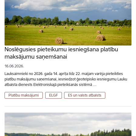
Noslēgusies pieteikumu iesniegšana platību
maksājumu saņemšanai
16.06.2026.
Lauksaimnieki no 2026. gada 14. aprīļa līdz 22. maijam varēja pieteikties
platību maksājumu saņemšanai, iesniedzot ģeotelpisko iesniegumu Lauku
atbalsta dienests Elektroniskajā pieteikšanās sistēmā …
Platību maksājumi
ELGF
ES un valsts atbalsts