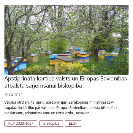
Apstiprināta kārtība valsts un Eiropas Savienības
atbalsta saņemšanai biškopībā
19.04.2023.
Valdība otrdien, 18. aprīlī, apstiprinājusi Zemkopības ministrijas (ZM)
sagatavoto kārtību par valsts un Eiropas Savienības atbalsta biškopībai
piešķiršanu, administrēšanu un uzraudzību, nosakot…
KLP 2023-2027
Biškopība
ELGF