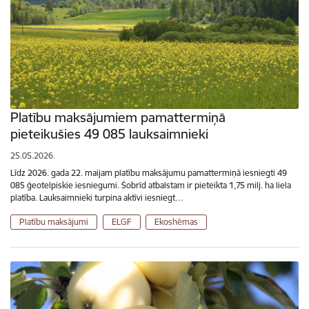
Platību maksājumiem pamattermiņā
pieteikušies 49 085 lauksaimnieki
25.05.2026.
Līdz 2026. gada 22. maijam platību maksājumu pamattermiņā iesniegti 49
085 ģeotelpiskie iesniegumi. Šobrīd atbalstam ir pieteikta 1,75 milj. ha liela
platība. Lauksaimnieki turpina aktīvi iesniegt…
Platību maksājumi
ELGF
Ekoshēmas