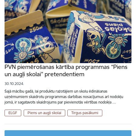
PVN piemērošanas kārtība programmas “Piens
un augļi skolai” pretendentiem
30.10.2024.
Šajā mācību gadā, lai produktu ražotājiem un skolu ēdināšanas
uzņēmumiem skaidrotu programmas darbības nosacījumus arī nodokļu
jomā, ir sagatavots skaidrojums par pievienotās vērtības nodokļa …
ELGF
Piens un augļi skolai
Tirgus pasākumi