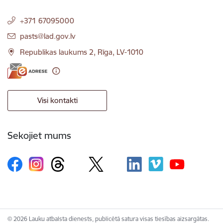
+371 67095000
E-pasts:
pasts@lad.gov.lv
Republikas laukums 2, Rīga, LV-1010
Visi kontakti
Sekojiet mums
© 2026 Lauku atbalsta dienests, publicētā satura visas tiesības aizsargātas.