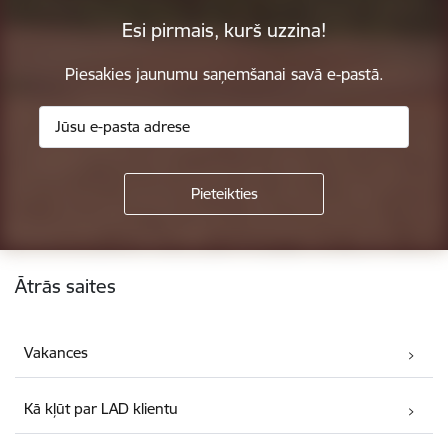
Esi pirmais, kurš uzzina!
Piesakies jaunumu saņemšanai savā e-pastā.
Kājene
Ātrās saites
Vakances
Kā kļūt par LAD klientu