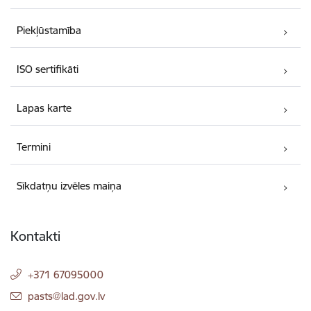
Piekļūstamība
ISO sertifikāti
Lapas karte
Termini
Sīkdatņu izvēles maiņa
Kontakti
+371 67095000
E-pasts:
pasts@lad.gov.lv