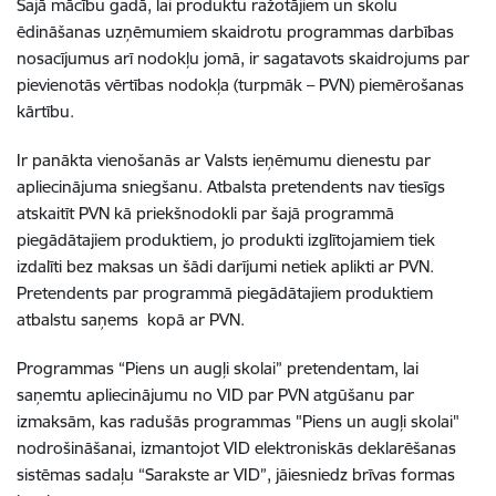
Šajā mācību gadā, lai produktu ražotājiem un skolu
ēdināšanas uzņēmumiem skaidrotu programmas darbības
nosacījumus arī nodokļu jomā, ir sagatavots skaidrojums par
pievienotās vērtības nodokļa (turpmāk – PVN) piemērošanas
kārtību.
Ir panākta vienošanās ar Valsts ieņēmumu dienestu par
apliecinājuma sniegšanu. Atbalsta pretendents nav tiesīgs
atskaitīt PVN kā priekšnodokli par šajā programmā
piegādātajiem produktiem, jo produkti izglītojamiem tiek
izdalīti bez maksas un šādi darījumi netiek aplikti ar PVN.
Pretendents par programmā piegādātajiem produktiem
atbalstu saņems kopā ar PVN.
Programmas “Piens un augļi skolai” pretendentam, lai
saņemtu apliecinājumu no VID par PVN atgūšanu par
izmaksām, kas radušās programmas "Piens un augļi skolai"
nodrošināšanai, izmantojot VID elektroniskās deklarēšanas
sistēmas sadaļu “Sarakste ar VID”, jāiesniedz brīvas formas