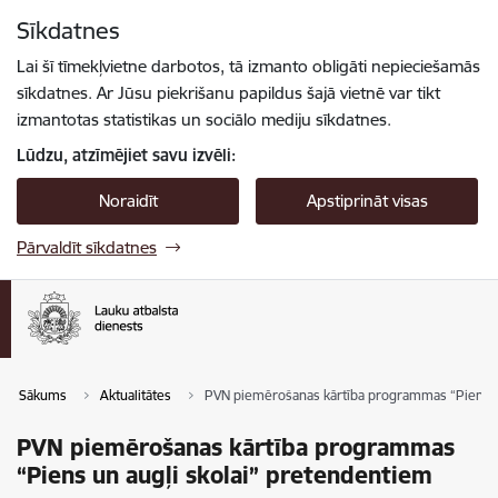
Pāriet uz lapas saturu
Sīkdatnes
Spied
lai meklētu
Enter
Lai šī tīmekļvietne darbotos, tā izmanto obligāti nepieciešamās
sīkdatnes. Ar Jūsu piekrišanu papildus šajā vietnē var tikt
izmantotas statistikas un sociālo mediju sīkdatnes.
Lūdzu, atzīmējiet savu izvēli:
Noraidīt
Apstiprināt visas
Pārvaldīt sīkdatnes
Sākums
Aktualitātes
PVN piemērošanas kārtība programmas “Piens un
PVN piemērošanas kārtība programmas
“Piens un augļi skolai” pretendentiem