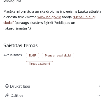
iesniegums.
Plašāka informācija un skaidrojums ir pieejams Lauku atbalsta
dienesta tīmekļvietnē
www.lad.gov.lv
sadaļā
“Piens un augļi
skolai”
(paraugs skatāms šķirklī “Veidlapas un
rokasgrāmatas”.)
Saistītas tēmas
Aktualitātes:
ELGF
Piens un augļi skolai
Tirgus pasākumi
Drukāt lapu
Dalīties