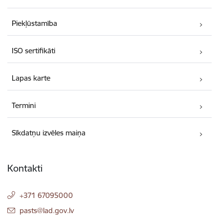
Piekļūstamība
ISO sertifikāti
Lapas karte
Termini
Sīkdatņu izvēles maiņa
Kontakti
+371 67095000
E-pasts:
pasts@lad.gov.lv