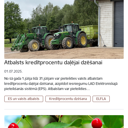
Atbalsts kredītprocentu daļējai dzēšanai
01.07.2025.
No šā gada 1.jūlija līdz 31.jūlijam var pieteikties valsts atbalstam
kredītprocentu daļējai dzēšanai, aizpildot iesniegumu LAD Elektroniskajā
pieteikšanās sistēmā (EPS). Atbalstam var pieteikties…
ES un valsts atbalsts
Kredītprocentu dzēšana
ELFLA