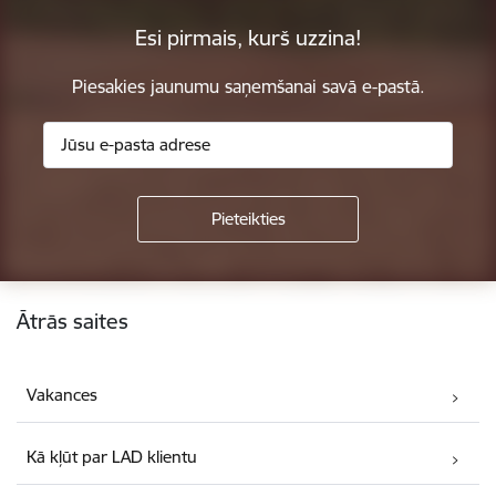
Esi pirmais, kurš uzzina!
Piesakies jaunumu saņemšanai savā e-pastā.
Kājene
Ātrās saites
Vakances
Kā kļūt par LAD klientu