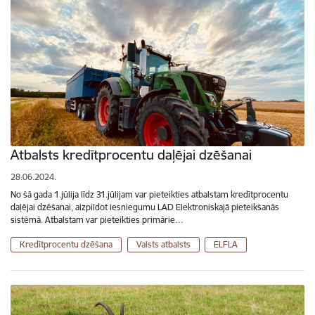
Atbalsts kredītprocentu daļējai dzēšanai
28.06.2024.
No šā gada 1.jūlija līdz 31.jūlijam var pieteikties atbalstam kredītprocentu
daļējai dzēšanai, aizpildot iesniegumu LAD Elektroniskajā pieteikšanās
sistēmā. Atbalstam var pieteikties primārie…
Kredītprocentu dzēšana
Valsts atbalsts
ELFLA