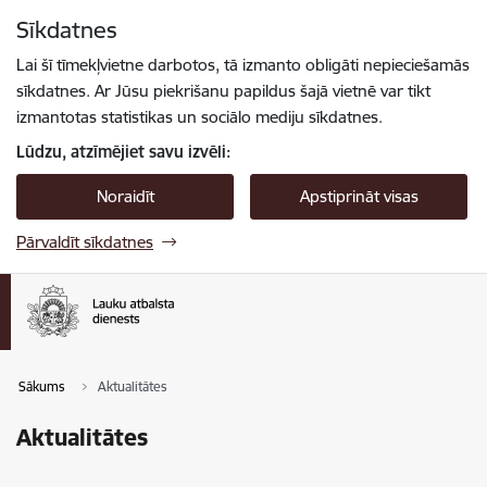
Pāriet uz lapas saturu
Sīkdatnes
Spied
lai meklētu
Enter
Lai šī tīmekļvietne darbotos, tā izmanto obligāti nepieciešamās
sīkdatnes. Ar Jūsu piekrišanu papildus šajā vietnē var tikt
izmantotas statistikas un sociālo mediju sīkdatnes.
Lūdzu, atzīmējiet savu izvēli:
Noraidīt
Apstiprināt visas
Pārvaldīt sīkdatnes
Sākums
Aktualitātes
Aktualitātes