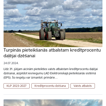
Turpinās pieteikšanās atbalstam kredītprocentu
daļējai dzēšanai
24.07.2024.
Līdz 31. jūlijam aicinām pieteikties valsts atbalstam kredītprocentu daļējai
dzēšanai, aizpildot iesniegumu LAD Elektroniskajā pieteikšanās sistēmā
(EPS). Šo iespēju var izmantot: primārie…
KLP 2023-2027
Kredītprocentu dzēšana
Valsts atbalsts