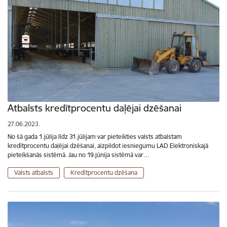
Atbalsts kredītprocentu daļējai dzēšanai
27.06.2023.
No šā gada 1.jūlija līdz 31.jūlijam var pieteikties valsts atbalstam
kredītprocentu daļējai dzēšanai, aizpildot iesniegumu LAD Elektroniskajā
pieteikšanās sistēmā. Jau no 19.jūnija sistēmā var…
Valsts atbalsts
Kredītprocentu dzēšana