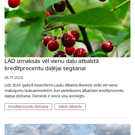
LAD izmaksās vēl vienu daļu atbalstā
kredītprocentu daļējai segšanai
06.11.2024.
Līdz 2024. gada 8.novembrim Lauku atbalsta dienests veiks vēl vienu
maksājumu lauksaimniekiem, kuri pieteikušies atbalstam kredītprocentu
daļējai dzēšanai. Dienests ir veicis visu iesniegto…
Kredītprocentu dzēšana
Valsts atbalsts