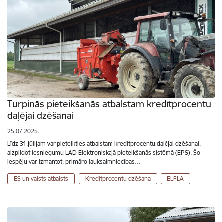
Turpinās pieteikšanās atbalstam kredītprocentu
daļējai dzēšanai
25.07.2025.
Līdz 31.jūlijam var pieteikties atbalstam kredītprocentu daļējai dzēšanai,
aizpildot iesniegumu LAD Elektroniskajā pieteikšanās sistēmā (EPS). Šo
iespēju var izmantot: primāro lauksaimniecības…
ES un valsts atbalsts
Kredītprocentu dzēšana
ELFLA